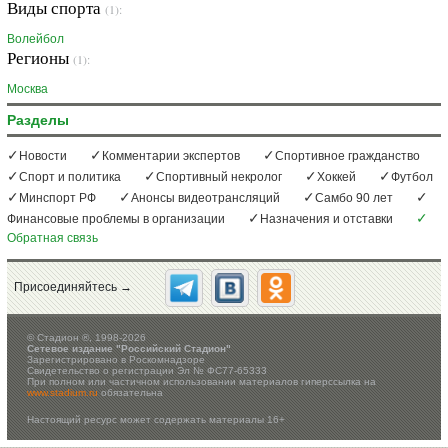
Виды спорта
(1):
Волейбол
Регионы
(1):
Москва
Разделы
Новости
Комментарии экспертов
Спортивное гражданство
Спорт и политика
Спортивный некролог
Хоккей
Футбол
Минспорт РФ
Анонсы видеотрансляций
Самбо 90 лет
Финансовые проблемы в организации
Назначения и отставки
Обратная связь
Присоединяйтесь →
©
Стадион ®, 1998-2026
Сетевое издание "Российский Стадион"
Зарегистрировано в Роскомнадзоре
Свидетельство о регистрации Эл № ФС77-65333
При полном или частичном использовании материалов гиперссылка на
www.stadium.ru
обязательна
Настоящий ресурс может содержать материалы 16+