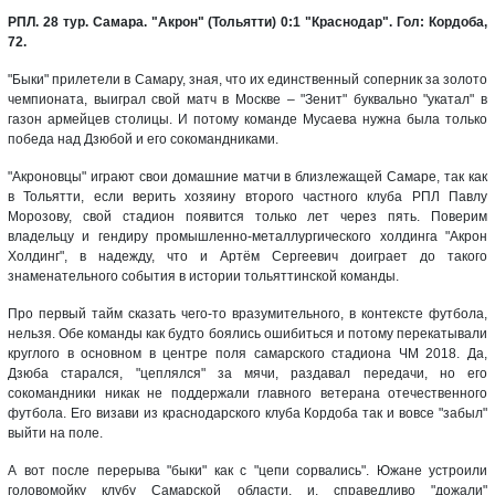
РПЛ. 28 тур. Самара. "Акрон" (Тольятти) 0:1 "Краснодар". Гол: Кордоба,
72.
"Быки" прилетели в Самару, зная, что их единственный соперник за золото
чемпионата, выиграл свой матч в Москве – "Зенит" буквально "укатал" в
газон армейцев столицы. И потому команде Мусаева нужна была только
победа над Дзюбой и его сокомандниками.
"Акроновцы" играют свои домашние матчи в близлежащей Самаре, так как
в Тольятти, если верить хозяину второго частного клуба РПЛ Павлу
Морозову, свой стадион появится только лет через пять. Поверим
владельцу и гендиру промышленно-металлургического холдинга "Акрон
Холдинг", в надежду, что и Артём Сергеевич доиграет до такого
знаменательного события в истории тольяттинской команды.
Про первый тайм сказать чего-то вразумительного, в контексте футбола,
нельзя. Обе команды как будто боялись ошибиться и потому перекатывали
круглого в основном в центре поля самарского стадиона ЧМ 2018. Да,
Дзюба старался, "цеплялся" за мячи, раздавал передачи, но его
сокомандники никак не поддержали главного ветерана отечественного
футбола. Его визави из краснодарского клуба Кордоба так и вовсе "забыл"
выйти на поле.
А вот после перерыва "быки" как с "цепи сорвались". Южане устроили
головомойку клубу Самарской области, и, справедливо "дожали"