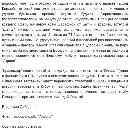
подобрал мяч после отскока от защитника и в касание отправил на ход
Кордобе, который влетел в штрафную хозяев с правого края и мощным
ударом буквально "прошил" перчатки Гудиева. Справедливость
восторжествовала! А за минуту до этого неудержимый Сперцян получил
кожаную сферу на левом краю штрафной от Батчи и красиво, эстетски
"катнул" низом в дальний угол, жаль, что мяч чуть разминулся с
семиметровыми воротами. И только на 74-й минуте второго тайма хозяева,
пусть и номинальные, удосужились первый и последний раз побеспокоить
Агкацева – вратарь "быков" играючи справился с ударом Бокоева. За пару
минут до финального свистка Боселли получил мяч на линии штрафной и
мощно приложился к футбольному глобусу - перекладина спасла ворота
"Акрона".
"Краснодар" снова первый, впереди два матча с московским "Динамо" (один
в финале Пути РПЛ Кубка) и неплохие шансы на дубль. "Быкам" вполне по
силам снова заставить "Зенит" переносить столетний Юбилей, и впервые в
истории завоевать и Кубок и чемпионство. Удачи (извините тут "уши"
корреспондента торчат, которому надоела гегемония питерцев) клубу
Галицкого в противостоянии с командой Семака!
Владимир Сабадаш
Фото – пресс-службы "Акрона"
Оцените важность темы