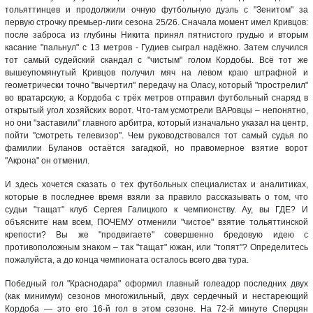
тольяттинцев и продолжили очную футбольную дуэль с "Зенитом" за
первую строчку премьер-лиги сезона 25/26. Сначала момент имел Кривцов:
после заброса из глубины Никита принял пятнистого грудью и вторым
касание "пальнул" с 13 метров - Гудиев сыграл надёжно. Затем случился
тот самый судейский скандал с "чистым" голом Кордобы. Всё тот же
вышеупомянутый Кривцов получил мяч на левом краю штрафной и
геометрически точно "вычертил" передачу на Оласу, который "прострелил"
во вратарскую, а Кордоба с трёх метров отправил футбольный снаряд в
открытый угол хозяйских ворот. Что-там усмотрели ВАРовцы – непонятно,
но они "заставили" главного арбитра, который изначально указал на центр,
пойти "смотреть телевизор". Чем руководствовался тот самый судья по
фамилии Буланов остаётся загадкой, но правомерное взятие ворот
"Акрона" он отменил.
И здесь хочется сказать о тех футбольных специалистах и аналитиках,
которые в последнее время взяли за правило рассказывать о том, что
судьи "тащат" клуб Сергея Галицкого к чемпионству. Ау, вы ГДЕ? И
объясните нам всем, ПОЧЕМУ отменили "чистое" взятие тольяттинской
крепости? Вы же "продвигаете" совершенно бредовую идею с
противоположным знаком – так "тащат" южан, или "топят"? Определитесь
пожалуйста, а до конца чемпионата осталось всего два тура.
Победный гол "Краснодара" оформил главный голеадор последних двух
(как минимум) сезонов многожильный, двух сердечный и нестареющий
Кордоба — это его 16-й гол в этом сезоне. На 72-й минуте Сперцян