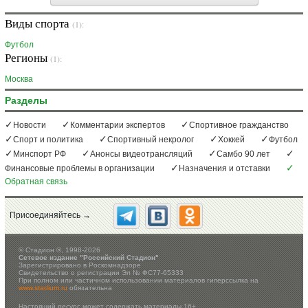
Виды спорта
(1):
Футбол
Регионы
(1):
Москва
Разделы
Новости
Комментарии экспертов
Спортивное гражданство
Спорт и политика
Спортивный некролог
Хоккей
Футбол
Минспорт РФ
Анонсы видеотрансляций
Самбо 90 лет
Финансовые проблемы в организации
Назначения и отставки
Обратная связь
Присоединяйтесь →
©
Стадион ®, 1998-2026
Сетевое издание "Российский Стадион"
Зарегистрировано в Роскомнадзоре
Свидетельство о регистрации Эл № ФС77-65333
При полном или частичном использовании материалов гиперссылка на
www.stadium.ru
обязательна
Настоящий ресурс может содержать материалы 16+