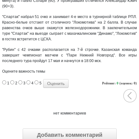
минута) и Пабло Солари (60). У проигравших отличился Александар Юкич
(90+3).
"Спартак" набрал 51 очко и занимает 4-е место в турнирной таблице РПЛ.
Красно-белые отстают от столичного "Локомотива" на 2 балла. В случае
равенства очков выше окажутся железнодорожники. В заключительном
туре "Спартак" на выезде сыграет с махачкалинским "Динамо", "Локомотив"
в гостях встретится с ЦСКА.
"Рубин" с 42 очками располагается на 7-й строчке. Казанская команда
завершит чемпионат матчем с "Пари Нижний Новгород". Все игры
последнего тура пройдут 17 мая и начнутся в 18:00 мск.
Оцените важность темы
1
2
3
4
5
Рейтинг:
0
(оценок: 0)
нет комментариев
Добавить комментарий