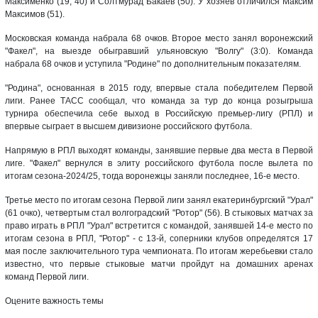
Максименко (19, 40) и Солтмурад Бакаев (50). У хозяев отличился Максим
Максимов (51).
Московская команда набрала 68 очков. Второе место занял воронежский
"Факел", на выезде обыгравший ульяновскую "Волгу" (3:0). Команда
набрала 68 очков и уступила "Родине" по дополнительным показателям.
"Родина", основанная в 2015 году, впервые стала победителем Первой
лиги. Ранее ТАСС сообщал, что команда за тур до конца розыгрыша
турнира обеспечила себе выход в Российскую премьер-лигу (РПЛ) и
впервые сыграет в высшем дивизионе российского футбола.
Напрямую в РПЛ выходят команды, занявшие первые два места в Первой
лиге. "Факел" вернулся в элиту российского футбола после вылета по
итогам сезона-2024/25, тогда воронежцы заняли последнее, 16-е место.
Третье место по итогам сезона Первой лиги занял екатеринбургский "Урал"
(61 очко), четвертым стал волгоградский "Ротор" (56). В стыковых матчах за
право играть в РПЛ "Урал" встретится с командой, занявшей 14-е место по
итогам сезона в РПЛ, "Ротор" - с 13-й, соперники клубов определятся 17
мая после заключительного тура чемпионата. По итогам жеребьевки стало
известно, что первые стыковые матчи пройдут на домашних аренах
команд Первой лиги.
Оцените важность темы