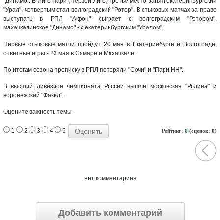
"Динамо". В Лиге Пари (Первой лиге) третье место занял екатеринбургский
"Урал", четвертым стал волгоградский "Ротор". В стыковых матчах за право
выступать в РПЛ "Акрон" сыграет с волгоградским "Ротором",
махачкалинское "Динамо" - с екатеринбургским "Уралом".
Первые стыковые матчи пройдут 20 мая в Екатеринбурге и Волгограде,
ответные игры - 23 мая в Самаре и Махачкале.
По итогам сезона прописку в РПЛ потеряли "Сочи" и "Пари НН".
В высший дивизион чемпионата России вышли московская "Родина" и
воронежский "Факел".
Оцените важность темы
1
2
3
4
5
Рейтинг:
0
(оценок: 0)
нет комментариев
Добавить комментарий