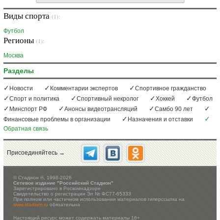
Виды спорта
(1):
Футбол
Регионы
(1):
Москва
Разделы
Новости
Комментарии экспертов
Спортивное гражданство
Спорт и политика
Спортивный некролог
Хоккей
Футбол
Минспорт РФ
Анонсы видеотрансляций
Самбо 90 лет
Финансовые проблемы в организации
Назначения и отставки
Обратная связь
Присоединяйтесь →
©
Стадион ®, 1998-2026
Сетевое издание "Российский Стадион"
Зарегистрировано в Роскомнадзоре
Свидетельство о регистрации Эл № ФС77-65333
При полном или частичном использовании материалов гиперссылка на
www.stadium.ru
обязательна
Настоящий ресурс может содержать материалы 16+