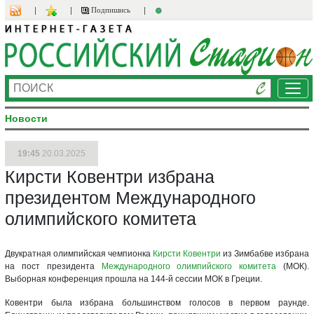
Подпишись
Ме
Новости
19:45
20.03.2025
Кирсти Ковентри избрана
президентом Международного
олимпийского комитета
Двукратная олимпийская чемпионка
Кирсти Ковентри
из Зимбабве избрана
на пост президента
Международного олимпийского комитета
(МОК).
Выборная конференция прошла на 144-й сессии МОК в Греции.
Ковентри была избрана большинством голосов в первом раунде.