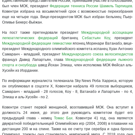
Единственным представителем России, принявшим участие в голосовании,
был член МОК, президент
Федерации тенниса России
Шамиль Тарпищев
.
Ковентри избрана на восьмилетний срок с возможностью переизбрания
еще на четыре года. Вице-президентом МОК был избран бельгиец Пьер-
Оливье Бекерс-Вьёжан.
На пост также претендовали президент
Международной ассоциации
легкоатлетических федераций
британец
Себастьян Коу
, президент
Международной федерации гимнастики
японец Моринари Ватанабэ, вице-
президент Международного олимпийского комитета испанец Хуан Антонио
Самаранч - младший, президент
Международного союза велосипедистов
француз Давид Лапартьян, глава
Международной федерации лыжного
спорта и сноуборда
швед Йохан Элиаш, член исполкома МОК Фейсал аль-
Хусейн из Иордании.
По информации журналиста телеканала Sky News Роба Харриса, которую
он опубликовал в соцсети X, Ковентри набрала 49 голосов выборщиков,
Самаранч - младший - 28 голосов, Коу - 8, Ватанабэ и Лапартьян - по 4,
Элиаш и аль-Хусейн - по 2.
Ковентри станет первой женщиной, возглавившей МОК. Она вступит в
должность 24 июня, до этого дня руководить комитетом будет его
предыдущий глава - немец
Томас Бах
. Ковентри 41 год, она является
двукратной победительницей Олимпийских игр (2004, 2008) в плавании на
дистанции 200 м на спине. Также на ее счету три серебра и одна бронза
Олимпиад, трижды она становилась чемпионкой мира. С 2018 года она