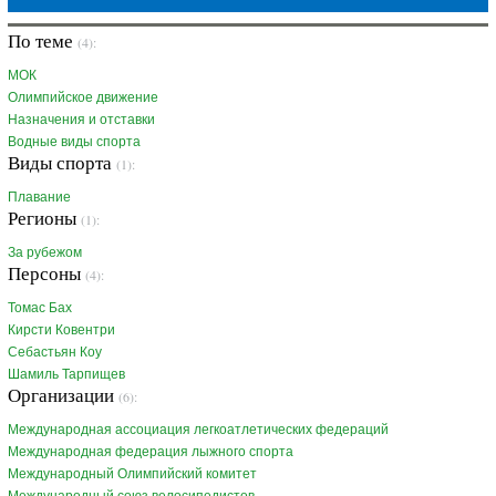
По теме
(4):
МОК
Олимпийское движение
Назначения и отставки
Водные виды спорта
Виды спорта
(1):
Плавание
Регионы
(1):
За рубежом
Персоны
(4):
Томас Бах
Кирсти Ковентри
Себастьян Коу
Шамиль Тарпищев
Организации
(6):
Международная ассоциация легкоатлетических федераций
Международная федерация лыжного спорта
Международный Олимпийский комитет
Международный союз велосипедистов