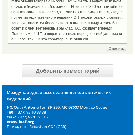
голосования говорят о многом! Бах был есть и будет! Во всяком
случае в ближайшее обозримое ....И это не о 340 летнем юбилее
великого композитора! Когда Томас Бах в Париже сказал, что для
принятия окончательного решения ОН посоветовался с семьей,
теперь становится более ясно, что имелось в виду и с кем был
совет и о чем! Интересный расклад НАС ожидает впереди!
Поговорим....! Ш.Тарпищев в прогнозе перед сессией уже сказал
о К.Ковентри ....и что характерно не ошибся!
Ответить
Добавить комментарий
Международная ассоциация легкоатлетических
федераций
6-8, Quai Antoine 1er, BP 359, MC 98007 Monaco Cedex
Тел.: (377) 93 10 88 88
Факс: (377) 93 15 95 15
www.iaaf.org
Президент - Sebastian COE (GBR)