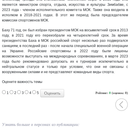
является министром спорта, отдыха, искусства и культуры Зимбабве, с
2023 года - членом исполнительного комитета МОК. Также она входила в
исполком в 2018-2021 годах. В этот же период была председателем
комиссии спортсменов МОК.
Баху 71 год, он был избран президентом МОК на восьмилетний срок в 2013
году, в 2021 году его переизбрали на четырехлетний срок. За время
президентства Баха в МОК российский спорт несколько раз подвергался
санкциям, в последний раз - после начала специальной военной операции
на Украине. Российские спортсмены в 2022 году были лишены
возможности выступать на международных соревнованиях, в марте 2023
года было рекомендовано допускать их к турнирам исключительно в
нейтральном статусе и только при условии, что они не связаны с
вооруженными силами и не представляют командные виды спорта.
Оцените важность темы
1
2
3
4
5
Рейтинг:
0
(оценок: 0)
Узнать больше о персонах из публикации: