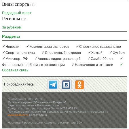
Виды спорта
(1):
Подводный спорт
Регионы
(1):
За рубежом
Разделы
Новости
Комментарии экспертов
Спортивное гражданство
Спорт и политика
Спортивный некролог
Хоккей
Футбол
Минспорт РФ
Анонсы видеотрансляций
Самбо 90 лет
Финансовые проблемы в организации
Назначения и отставки
Обратная связь
Присоединяйтесь →
©
Стадион ®, 1998-2026
Сетевое издание "Российский Стадион"
Зарегистрировано в Роскомнадзоре
Свидетельство о регистрации Эл № ФС77-65333
При полном или частичном использовании материалов гиперссылка на
www.stadium.ru
обязательна
Настоящий ресурс может содержать материалы 16+