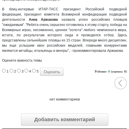
В блиц-интервью ИТАР-ТАСС президент Российской подводной
федерации, президент комитета Всемирной конфедерации подводной
деятельности
Анна Аржакова
назвала успех российских пловцов
"ожидаемым". "Ребята очень серьезно готовились к этому старту, победа на
Всемирных играх, несомненно, ценнее "золота" любого чемпионата мира,
кстати, по результатам которого сюда и проводился отбор. Здесь
представлены сильнейшие пловцы из 15 стран. Впереди много дисциплин,
мы еще услышим звон российских медалей, главными конкурентами
являются китайцы, итальянцы и венгры", - прокомментировала Аржакова.
Оцените важность темы
1
2
3
4
5
Рейтинг:
0
(оценок: 0)
нет комментариев
Добавить комментарий