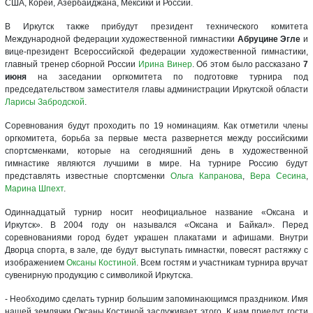
США, Кореи, Азербайджана, Мексики и России.
В Иркутск также прибудут президент технического комитета
Международной федерации художественной гимнастики
Абруцине Эгле
и
вице-президент Всероссийской федерации художественной гимнастики,
главный тренер сборной России
Ирина Винер
. Об этом было рассказано
7
июня
на заседании оргкомитета по подготовке турнира под
председательством заместителя главы администрации Иркутской области
Ларисы Забродской
.
Соревнования будут проходить по 19 номинациям. Как отметили члены
оргкомитета, борьба за первые места развернется между российскими
спортсменками, которые на сегодняшний день в художественной
гимнастике являются лучшими в мире. На турнире Россию будут
представлять известные спортсменки
Ольга Капранова
,
Вера Сесина
,
Марина Шпехт
.
Одиннадцатый турнир носит неофициальное название «Оксана и
Иркутск». В 2004 году он назывался «Оксана и Байкал». Перед
соревнованиями город будет украшен плакатами и афишами. Внутри
Дворца спорта, в зале, где будут выступать гимнастки, повесят растяжку с
изображением
Оксаны Костиной
. Всем гостям и участникам турнира вручат
сувенирную продукцию с символикой Иркутска.
- Необходимо сделать турнир большим запоминающимся праздником. Имя
нашей землячки Оксаны Костиной заслуживает этого. К нам приедут гости