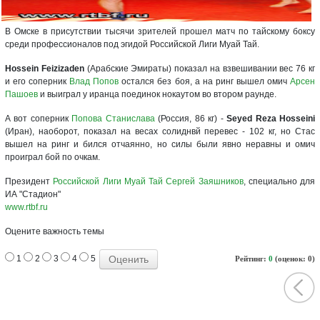
В Омске в присутствии тысячи зрителей прошел матч по тайскому боксу
среди профессионалов под эгидой Российской Лиги Муай Тай.
Hossein Feizizaden
(Арабские Эмираты) показал на взвешивании вес 76 кг
и его соперник
Влад Попов
остался без боя, а на ринг вышел омич
Арсен
Пашоев
и выиграл у иранца поединок нокаутом во втором раунде.
А вот соперник
Попова Станислава
(Россия, 86 кг) -
Seyed Reza Hosseini
(Иран), наоборот, показал на весах солиднвй перевес - 102 кг, но Стас
вышел на ринг и бился отчаянно, но силы были явно неравны и омич
проиграл бой по очкам.
Президент
Российской Лиги Муай Тай
Сергей Заяшников
, специально для
ИА "Стадион"
www.rtbf.ru
Оцените важность темы
1
2
3
4
5
Рейтинг:
0
(оценок: 0)