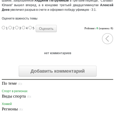
шайбе, заброшенной
Андреем Петруниным
в третьем периоде, "Салават
Юлаев" вышел вперед, а в концовке третьей двадцатиминутки
Алексей
Деев
увеличил разрыв в счете и оформил победу уфимцев - 3:1.
Оцените важность темы
1
2
3
4
5
Рейтинг:
0
(оценок: 0)
нет комментариев
Добавить комментарий
По теме
(1):
Спорт в регионах
Виды спорта
(1):
Хоккей
Регионы
(1):