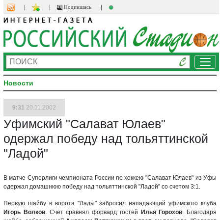
Подпишись
Ме
Новости
9:31
20.11.2002
Уфимский "Салават Юлаев"
одержал победу над тольяттинской
"Ладой"
В матче Суперлиги чемпионата России по хоккею "Салават Юлаев" из Уфы
одержал домашнюю победу над тольяттинской "Ладой" со счетом 3:1.
Первую шайбу в ворота "Лады" забросил нападающий уфимского клуба
Игорь Волков
. Счет сравнял форвард гостей
Илья Горохов
. Благодаря