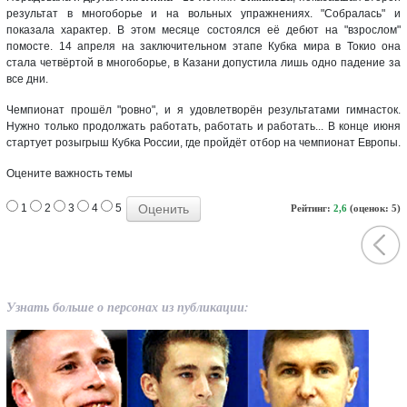
результат в многоборье и на вольных упражнениях. "Собралась" и
показала характер. В этом месяце состоялся её дебют на "взрослом"
помосте. 14 апреля на заключительном этапе Кубка мира в Токио она
стала четвёртой в многоборье, в Казани допустила лишь одно падение за
все дни.
Чемпионат прошёл "ровно", и я удовлетворён результатами гимнасток.
Нужно только продолжать работать, работать и работать... В конце июня
стартует розыгрыш Кубка России, где пройдёт отбор на чемпионат Европы.
Оцените важность темы
1
2
3
4
5
Рейтинг:
2,6
(оценок: 5)
Узнать больше о персонах из публикации: