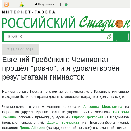
Подпишись
Ме
7:28
23.04.2018
Евгений Гребёнкин: Чемпионат
прошёл "ровно", и я удовлетворён
результатами гимнасток
На чемпионате России по спортивной гимнастике в Казани, в минувшие
выходные были разыграны десять комплектов наград в отдельных видах.
Чемпионские титулы у женщин завоевали
Ангелина Мельникова
из
Воронежа (брусья, бревно, вольные упражнения) и москвичка
Виктория
Трыкина
(опорный прыжок) , у мужчин -
Кирилл Прокопьев
из Владимира
(вольные упражнения),
Давид Белявский
из Екатеринбурга (конь),
пензенец
Денис Аблязин
(кольца, опорный прыжок) и столичный гимнаст