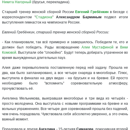
Никита Нагорный
(брусья, перекладина).
Старший тренер женской сборной России
Евгений Гребёнкин
в беседе с
корреспондентом "
Стадиона
"
Александром Барминым
подвел итоги
выступления гимнасток на чемпионате России.
Евгений Гребёнкин, старший тренер женской сборной России:
- Как планировали, так всё примерно и завершилось. Победили те, кто и
должен был победить. Рады возвращению
Алии Мустафиной
и
Вики
Комовой
. Выступали обе "спокойно". Будут теперь добирать утраченное во
время вынужденных длительных пауз.
Алия даже перевыполнила поставленную перед ней задачу. Прошла не
два, как было запланировано, а все четыре снаряда в многоборье. Плюс,
выступила в финалах на двух видах - на брусьях и на бревне. Ей просто
необходимо было "вспомнить" соревновательную атмосферу,
прочувствовать её.
Ангелина Мельникова, выигравшая многоборье и три вида из четырёх -
просто молодчина. Она выступала с новыми программами на бревне и на
вольных упражнениях. Все четыре дня соревнований прошла без падений,
чем очень порадовала. Чувствовала себя абсолютно уверенно, а это очень
важный момент.
Порадовала и другая
Ангелина
- 15-летняя
Симакова
, показавшая второй