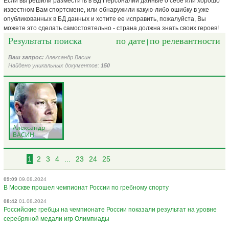
Если вы решили разместить в БД Персоналий данные о себе или хорошо
известном Вам спортсмене, или обнаружили какую-либо ошибку в уже
опубликованных в БД данных и хотите ее исправить, пожалуйста, Вы
можете это сделать самостоятельно - страна должна знать своих героев!
Результаты поиска
по дате
по релевантности
|
Ваш запрос:
Александр Васин
Найдено уникальных документов:
150
Александр
ВАСИН
1
2
3
4
...
23
24
25
09:09
09.08.2024
В Москве прошел чемпионат России по гребному спорту
08:42
01.08.2024
Российские гребцы на чемпионате России показали результат на уровне
серебряной медали игр Олимпиады