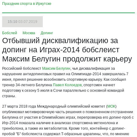
Праздник спорта в Иркутске
15:10
03.07.2019
Бобслей
Москва
Допинг
Отбывший дисквалификацию за
допинг на Играх-2014 бобслеист
Максим Белугин продолжит карьеру
Российский бобслеист
Максим Белугин
, чья дисквалификация за
нарушение антидопинговых правил на Олимпиаде-2014 завершилась 7
июня, принял решение возобновить спортивную карьеру. Как сообщил
тренер 34-летнего Белугина
Павел Колоедов
, спортсмен начнет
подготовку к сезону 5 июля в Сочи параллельно с основной командой
страны.
27 марта 2018 года Международный олимпийский комитет (
МОК
)
опубликовал мотивировочную часть решения о пожизненном отстранении
Белугина от участия в Олимпийских играх, перепроверка его допинг-проб с
Игр-2014 показала наличие в анализах спортсмена метенолона и
тренболона, а также их метаболитов. Кроме того, контейнер с допинг-
пробой "Б" бобслеиста содержал Т-образные царапины, что, по мнению