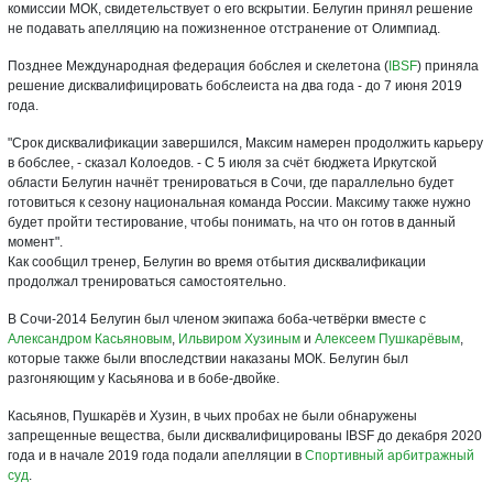
комиссии МОК, свидетельствует о его вскрытии. Белугин принял решение
не подавать апелляцию на пожизненное отстранение от Олимпиад.
Позднее Международная федерация бобслея и скелетона (
IBSF
) приняла
решение дисквалифицировать бобслеиста на два года - до 7 июня 2019
года.
"Срок дисквалификации завершился, Максим намерен продолжить карьеру
в бобслее, - сказал Колоедов. - С 5 июля за счёт бюджета Иркутской
области Белугин начнёт тренироваться в Сочи, где параллельно будет
готовиться к сезону национальная команда России. Максиму также нужно
будет пройти тестирование, чтобы понимать, на что он готов в данный
момент".
Как сообщил тренер, Белугин во время отбытия дисквалификации
продолжал тренироваться самостоятельно.
В Сочи-2014 Белугин был членом экипажа боба-четвёрки вместе с
Александром Касьяновым
,
Ильвиром Хузиным
и
Алексеем Пушкарёвым
,
которые также были впоследствии наказаны МОК. Белугин был
разгоняющим у Касьянова и в бобе-двойке.
Касьянов, Пушкарёв и Хузин, в чьих пробах не были обнаружены
запрещенные вещества, были дисквалифицированы IBSF до декабря 2020
года и в начале 2019 года подали апелляции в
Спортивный арбитражный
суд
.