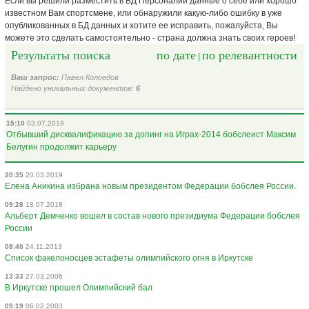
Если вы решили разместить в БД Персоналий данные о себе или хорошо
известном Вам спортсмене, или обнаружили какую-либо ошибку в уже
опубликованных в БД данных и хотите ее исправить, пожалуйста, Вы
можете это сделать самостоятельно - страна должна знать своих героев!
Результаты поиска
по дате
по релевантности
|
Ваш запрос:
Павел Колоедов
Найдено уникальных документов:
6
15:10
03.07.2019
Отбывший дисквалификацию за допинг на Играх-2014 бобслеист Максим
Белугин продолжит карьеру
20:35
20.03.2019
Елена Аникина избрана новым президентом Федерации бобслея России.
09:28
18.07.2018
Альберт Демченко вошел в состав нового президиума Федерации бобслея
России
08:40
24.11.2013
Список факелоносцев эстафеты олимпийского огня в Иркутске
13:33
27.03.2006
В Иркутске прошел Олимпийский бал
09:19
06.02.2003