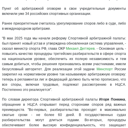
Пункт об арбитражной оговорке в свои учредительные документы
включили уже 34 российских спортивных организации.
Ранее приоритетным считалось урегулирование споров либо в суде, либо
в международном арбитраже.
"В мае 2025 года мы начали реформу Спортивной арбитражной палаты:
был принят новый устав и утверждена обновленная система управления, -
сказал министр спорта РФ, глава ОКР
Михаил Дегтярев
. - Основная цель -
повысить качество процедуры третейских разбирательств в сфере спорта
на национальном уровне, обеспечить их полную независимость и тем
самым добиться, чтобы решения признавались всеми участниками, имели
безусловный авторитет. Для реализации этой задачи
Минспорт
России
закрепил на нормативном уровне так называемую арбитражную оговорку:
теперь в регламентах лиг и федераций должно быть четко прописано, что
все споры, включая трудовые, подлежат рассмотрению в НЦСА.
Постепенно это реализуется".
По словам директора Спортивной арбитражной палаты
Игоря Понкина
,
обращение в НЦСА открывает перед сторонами споров ряд важных
преимуществ. "Во-первых, разбирательства проходят в максимально
сжатые сроки - не более 60 дней. В государственных судах
разбирательства могут длиться годами. Во-вторых, процедуры
обеспечивают более высокую конфиденциальность, что защищает