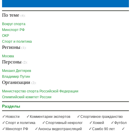
По теме
(4):
Вокруг спорта
Минспорт РФ
ОКР
Спорт и политика
Регионы
(1):
Москва
Персоны
(2):
Михаил Дегтярев
Владимир Путин
Организации
(2):
Министерство спорта Российской Федерации
Олимпийский комитет России
Разделы
Новости
Комментарии экспертов
Спортивное гражданство
Спорт и политика
Спортивный некролог
Хоккей
Футбол
Минспорт РФ
Анонсы видеотрансляций
Самбо 90 лет