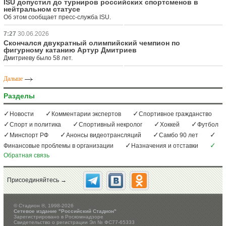
ISU допустил до турниров российских спортсменов в
нейтральном статусе
Об этом сообщает пресс-служба ISU.
7:27
30.06.2026
Скончался двукратный олимпийский чемпион по
фигурному катанию Артур Дмитриев
Дмитриеву было 58 лет.
Дальше
Разделы
Новости
Комментарии экспертов
Спортивное гражданство
Спорт и политика
Спортивный некролог
Хоккей
Футбол
Минспорт РФ
Анонсы видеотрансляций
Самбо 90 лет
Финансовые проблемы в организации
Назначения и отставки
Обратная связь
Присоединяйтесь →
©
Стадион ®, 1998-2026
Сетевое издание "Российский Стадион"
Зарегистрировано в Роскомнадзоре
Свидетельство о регистрации Эл № ФС77-65333