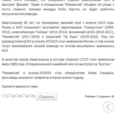
минском "Динамо". Также в понедельник "Локомотив" объявил об уходе с
поста главного тренера канадца Боба Хартли, он будет работать
консультантом команды.
Квартальнову 60 лет, он тренировал минский клуб с апреля 2023 года.
Ранее в КХЛ специалист возглавлял череповецкую "Северсталь" (2009-
2012), новосибирскую "Сибирь" (2012-2014), московский ЦСКА (2014-2017),
"Локомотив" (2017-2019) и казанский "Ак Барс" (2019-2022). Под его
руководством ЦСКА в сезоне-2014/15 стал чемпионом России, в том сезоне
титул присваивался лучшей команде по итогам регулярного чемпионата
КХЛ.
В качестве игрока Квартальнов в составе сборной СССР стал чемпионом
мира 1989 года. В Национальной хоккейной лиге он выступал за "Бостон".
"Локомотив" в сезоне-2025/26 стал обладателем Кубка Гагарина,
ярославцы выиграли трофей во втором сезоне подряд.
Оцените важность темы
1
2
3
4
5
Рейтинг:
0
(оценок: 0)