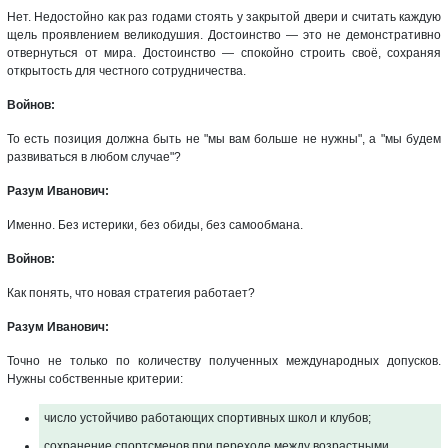
Нет. Недостойно как раз годами стоять у закрытой двери и считать каждую
щель проявлением великодушия. Достоинство — это не демонстративно
отвернуться от мира. Достоинство — спокойно строить своё, сохраняя
открытость для честного сотрудничества.
Войнов:
То есть позиция должна быть не "мы вам больше не нужны", а "мы будем
развиваться в любом случае"?
Разум Иванович:
Именно. Без истерики, без обиды, без самообмана.
Войнов:
Как понять, что новая стратегия работает?
Разум Иванович:
Точно не только по количеству полученных международных допусков.
Нужны собственные критерии:
число устойчиво работающих спортивных школ и клубов;
сохранение спортсменов при переходе между возрастными