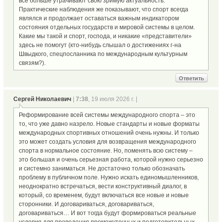
всё больше утрачивают свою зримую актуальность.
Практические наблюдения же показывают, что спорт всегда
являлся и продолжает оставаться важным индикатором
состояния отдельных государств и мировой системы в целом.
Какие мы такой и спорт, господа, и никакие «представители»
здесь не помогут (кто-нибудь слышал о достижениях г-на
Швыдкого, спецпосланника по международным культурным
связям?).
Ответить
Сергей Николаевич
|
7:38
, 19 июля 2026 г. |
Реформирование всей системы международного спорта – это
то, что уже давно назрело. Новые стандарты и новые форматы
международных спортивных отношений очень нужны. И только
это может создать условия для возвращения международного
спорта в нормальное состояние. Но, поменять всю систему –
это большая и очень серьезная работа, которой нужно серьезно
и системно заниматься. Не достаточно только обозначать
проблему в публичном поле. Нужно искать единомышленников,
неоднократно встречаться, вести конструктивный диалог, в
который, со временем, будут включаться все новые и новые
сторонники. И договариваться, договариваться,
договариваться… И вот тогда будут формироваться реальные
условия для проведения промежуточных и подготовительных,