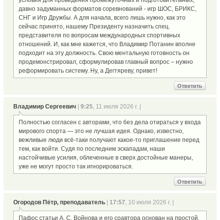
давно задуманных форматов соревнований - игр ШОС, БРИКС,
СНГ и Игр Дружбы. А для начала, всего лишь нужно, как это
сейчас принято, нашему Президенту назначить спец.
представителя по вопросам международных спортивных
отношений. И, как мне кажется, что Владимир Потанин вполне
подходит на эту должность. Свою ментальную готовность он
продемонстрировал, сформулировав главный вопрос – нужно
реформировать систему. Ну, а Дегтяреву, привет!
Ответить
Владимир Сергеевич
|
9:25
, 11 июля 2026 г. |
Полностью согласен с авторами, что без дела отираться у входа
мирового спорта — это не лучшая идея. Однако, известно,
вежливые люди всё-таки получают какое-то приглашение перед
тем, как войти. Судя по последним эскападам, наши
настойчивые усилия, облеченные в сверх достойные манеры,
уже не могут просто так игнорироваться.
Ответить
Огородов Пётр, преподаватель
|
17:57
, 10 июля 2026 г. |
Пафос статьи А. С. Войнова и его соавтора основан на простой,