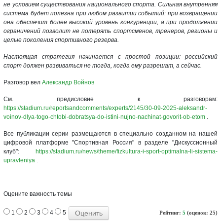
не условием существования национального спорта. Сильная внутренняя
система будет полезна при любом развитии событий: при возвращении
она обеспечит более высокий уровень конкуренции, а при продолжении
ограничений позволит не потерять спортсменов, тренеров, регионы и
целые поколения спортивного резерва.
Настоящая стратегия начинается с простой позиции: российский
спорт должен развиваться не тогда, когда ему разрешат, а сейчас.
Разговор вел
Александр Войнов
См. предисловие к разговорам:
https://stadium.ru/reportsandcomments/experts/2145/30-09-2025-aleksandr-
voinov-dlya-togo-chtobi-dobratsya-do-istini-nujno-nachinat-govorit-ob-etom
.
Все публикации серии размещаются в специально созданном на нашей
цифровой платформе "Спортивная Россия" в разделе "Дискуссионный
клуб":
https://stadium.ru/news/theme/fizkultura-i-sport-optimalna-li-sistema-
upravleniya
.
Оцените важность темы
1
2
3
4
5
Рейтинг:
5
(оценок: 25)