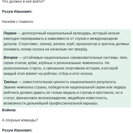
Что должно в неё войти?
Разум Иванович:
Начнём с главного.
Первое
— долгосрочный национальный календарь, который нельзя
ежегодно перекраивать в зависимости от слухов о международном
допуске. Спортсмен, тренер, регион, клуб, организатор и зритель должны
понимать логику сезона на несколько лет вперёд.
Второе
— устойчивые национальные соревновательные системы: лиги,
серии этапов, кубки, клубные и региональные чемпионаты. Не
разрозненные старты, а связанная спортивная история, в которой
каждый этап влияет на рейтинг, отбор и итог сезона.
Третье
— самостоятельная ценность национального результата.
Звание чемпиона страны, победителя национальной серии или лидера
рейтинга должно давать не только медаль и строчку в протоколе, но и
статус, финансовое вознаграждение, медийную известность,
возможности дальнейшей профессиональной карьеры.
Войнов:
А сборные команды?
Разум Иванович: