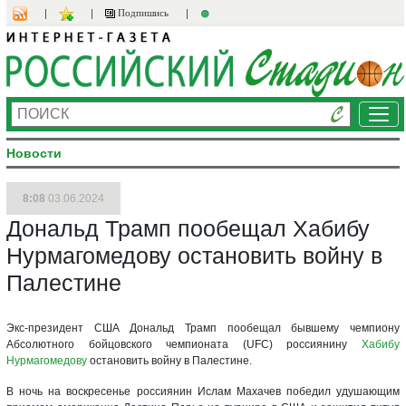
Подпишись
Ме
Новости
8:08
03.06.2024
Дональд Трамп пообещал Хабибу
Нурмагомедову остановить войну в
Палестине
Экс-президент США Дональд Трамп пообещал бывшему чемпиону
Абсолютного бойцовского чемпионата (UFC) россиянину
Хабибу
Нурмагомедову
остановить войну в Палестине.
В ночь на воскресенье россиянин Ислам Махачев победил удушающим