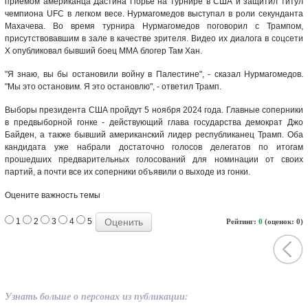
приемом американца Дастина Порье на турнире в США и защитил титул
чемпиона UFC в легком весе. Нурмагомедов выступал в роли секунданта
Махачева. Во время турнира Нурмагомедов поговорил с Трампом,
присутствовавшим в зале в качестве зрителя. Видео их диалога в соцсети
Х опубликовал бывший боец ММА блогер Там Хан.
"Я знаю, вы бы остановили войну в Палестине", - сказал Нурмагомедов.
"Мы это остановим. Я это остановлю", - ответил Трамп.
Выборы президента США пройдут 5 ноября 2024 года. Главные соперники
в предвыборной гонке - действующий глава государства демократ Джо
Байден, а также бывший американский лидер республиканец Трамп. Оба
кандидата уже набрали достаточно голосов делегатов по итогам
прошедших предварительных голосований для номинации от своих
партий, а почти все их соперники объявили о выходе из гонки.
Оцените важность темы
1
2
3
4
5
Рейтинг:
0
(оценок: 0)
Узнать больше о персонах из публикации: