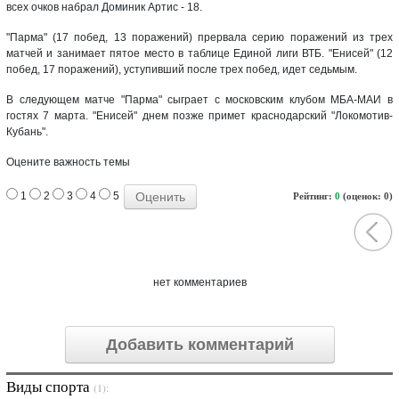
всех очков набрал Доминик Артис - 18.
"Парма" (17 побед, 13 поражений) прервала серию поражений из трех
матчей и занимает пятое место в таблице Единой лиги ВТБ. "Енисей" (12
побед, 17 поражений), уступивший после трех побед, идет седьмым.
В следующем матче "Парма" сыграет с московским клубом МБА-МАИ в
гостях 7 марта. "Енисей" днем позже примет краснодарский "Локомотив-
Кубань".
Оцените важность темы
1
2
3
4
5
Рейтинг:
0
(оценок: 0)
нет комментариев
Добавить комментарий
Виды спорта
(1):