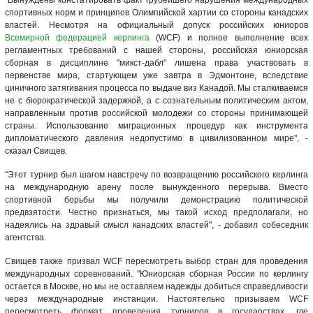
спортивных норм и принципов Олимпийской хартии со стороны канадских
властей. Несмотря на официальный допуск российских юниоров
Всемирной федерацией керлинга
(WCF) и полное выполнение всех
регламентных требований с нашей стороны, российская юниорская
сборная в дисциплине "микст-дабл" лишена права участвовать в
первенстве мира, стартующем уже завтра в Эдмонтоне, вследствие
циничного затягивания процесса по выдаче виз Канадой. Мы сталкиваемся
не с бюрократической задержкой, а с сознательным политическим актом,
направленным против российской молодежи со стороны принимающей
страны. Использование миграционных процедур как инструмента
дипломатического давления недопустимо в цивилизованном мире", -
сказал Свищев.
"Этот турнир был шагом навстречу по возвращению российского керлинга
на международную арену после вынужденного перерыва. Вместо
спортивной борьбы мы получили демонстрацию политической
предвзятости. Честно признаться, мы такой исход предполагали, но
надеялись на здравый смысл канадских властей", - добавил собеседник
агентства.
Свищев также призвал WCF пересмотреть выбор стран для проведения
международных соревнований. "Юниорская сборная России по керлингу
остается в Москве, но мы не оставляем надежды добиться справедливости
через международные инстанции. Настоятельно призываем WCF
пересмотреть формат проведения турниров в государствах, где