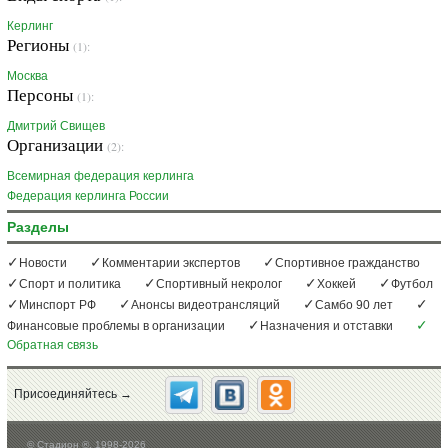
Керлинг
Регионы
(1):
Москва
Персоны
(1):
Дмитрий Свищев
Организации
(2):
Всемирная федерация керлинга
Федерация керлинга России
Разделы
Новости
Комментарии экспертов
Спортивное гражданство
Спорт и политика
Спортивный некролог
Хоккей
Футбол
Минспорт РФ
Анонсы видеотрансляций
Самбо 90 лет
Финансовые проблемы в организации
Назначения и отставки
Обратная связь
Присоединяйтесь →
©
Стадион ®, 1998-2026