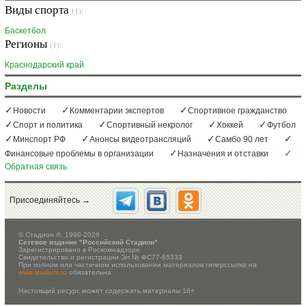
Виды спорта
(1):
Баскетбол
Регионы
(1):
Краснодарский край
Разделы
Новости
Комментарии экспертов
Спортивное гражданство
Спорт и политика
Спортивный некролог
Хоккей
Футбол
Минспорт РФ
Анонсы видеотрансляций
Самбо 90 лет
Финансовые проблемы в организации
Назначения и отставки
Обратная связь
Присоединяйтесь →
©
Стадион ®, 1998-2026
Сетевое издание "Российский Стадион"
Зарегистрировано в Роскомнадзоре
Свидетельство о регистрации Эл № ФС77-65333
При полном или частичном использовании материалов гиперссылка на
www.stadium.ru
обязательна
Настоящий ресурс может содержать материалы 16+