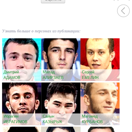
Узнать больше о персонах из публикации:
Дмитрий
Милад
Сергей
АДАМОВ
АЛИРЗАЕВ
ЕМЕЛИН
Ибрагим
Сайын
Магомед
ИБРАГИМОВ
КАЗЫРЫК
КУРБАНОВ