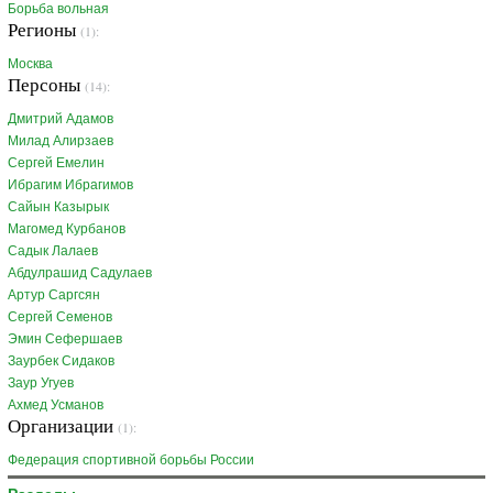
Борьба вольная
Регионы
(1):
Москва
Персоны
(14):
Дмитрий Адамов
Милад Алирзаев
Сергей Емелин
Ибрагим Ибрагимов
Сайын Казырык
Магомед Курбанов
Садык Лалаев
Абдулрашид Садулаев
Артур Саргсян
Сергей Семенов
Эмин Сефершаев
Заурбек Сидаков
Заур Угуев
Ахмед Усманов
Организации
(1):
Федерация спортивной борьбы России