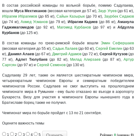
В состав российской команды по вольной борьбе, помимо Садулаева,
вошли
Муса Мехтиханов
(весовая категория до 57 кг),
Заур Угуев
(до 61 кг),
Ибрагим Ибрагимов
(до 65 кг),
Сайын Казырык
(до 70 кг),
Заурбек Сидаков
(до 74 кг),
Ахмед Усманов
(до 79 кг),
Ибрагим Кадиев
(до 86 кг),
Аманула
Гаджимагомедов
(до 92 кг),
Магомед Курбанов
(до 97 кг) и
Абдулла
Курбанов
(до 125 кг).
В состав команды по греко-римской борьбе вошли
Эмин Сефершаев
(весовая категория до 55 кг),
Садык Лалаев
(до 60 кг),
Сергей Емелин
(до 63
кг),
Даниял Алаев
(до 67 кг),
Дмитрий Адамов
(до 72 кг),
Сергей Кутузов
(до
77 кг),
Адлет Тюлубаев
(до 82 кг),
Милад Алирзаев
(до 87 кг),
Артур
Саргсян
(до 97 кг) и
Сергей Семенов
(до 130 кг).
Садулаеву 29 лет, также он является шестикратным чемпионом мира,
четырехкратным чемпионом Европы и семикратным победителем
чемпионатов России. Садулаев не смог выступить на прошлогоднем
чемпионате мира в Румынии - ему было отказано во въезде в аэропорту
Бухареста. Визу для участия в чемпионате Европы нынешнего года в
Братиславе борец также не получил.
Чемпионат мира по борьбе пройдет с 13 по 21 сентября.
Оцените важность темы
1
2
3
4
5
Рейтинг:
0
(оценок: 0)