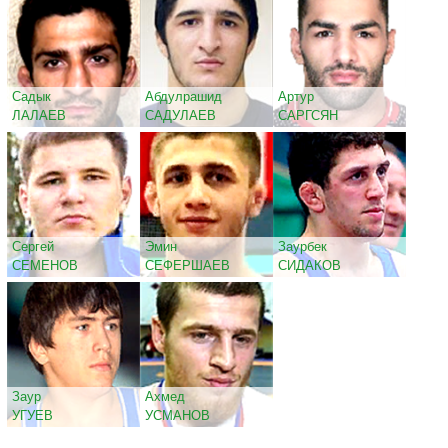
Садык
Абдулрашид
Артур
ЛАЛАЕВ
САДУЛАЕВ
САРГСЯН
Сергей
Эмин
Заурбек
СЕМЕНОВ
СЕФЕРШАЕВ
СИДАКОВ
Заур
Ахмед
УГУЕВ
УСМАНОВ