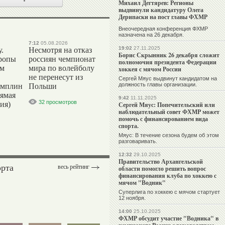
Михаил Дегтярев: Регионы
выдвинули кандидатуру Олега
Дерипаски на пост главы ФХМР
Внеочередная конференция ФХМР
назначена на 26 декабря.
7:12
05.08.2026
19:02
27.11.2025
.
Несмотря на отказ
Борис Скрынник 26 декабря сложит
ропы
россиян чемпионат
полномочия президента Федерации
ым
мира по волейболу
хоккея с мячом России
не перенесут из
Сергей Мяус выдвинут кандидатом на
должность главы организации.
амплин
Польши
рямая
9:42
11.11.2025
32 просмотров
ия)
Сергей Мяус: Попечительский или
наблюдательный совет ФХМР может
помочь с финансированием вида
спорта.
Мяус: В течение сезона будем об этом
разговаривать.
12:32
29.10.2025
Правительство Архангельской
орта
весь рейтинг
области помогло решить вопрос
финансирования клуба по хоккею с
мячом "Водник"
Суперлига по хоккею с мячом стартует
12 ноября.
14:00
25.10.2025
ФХМР обсудит участие "Водника" в