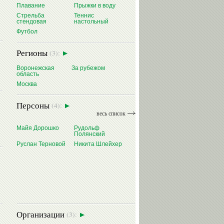
Плавание
Прыжки в воду
Стрельба
Теннис
стендовая
настольный
Футбол
Регионы
(3):
Воронежская
За рубежом
область
Москва
Персоны
(4):
весь список
Майя Дорошко
Рудольф
Полянский
Руслан Терновой
Никита Шлейхер
Организации
(3):