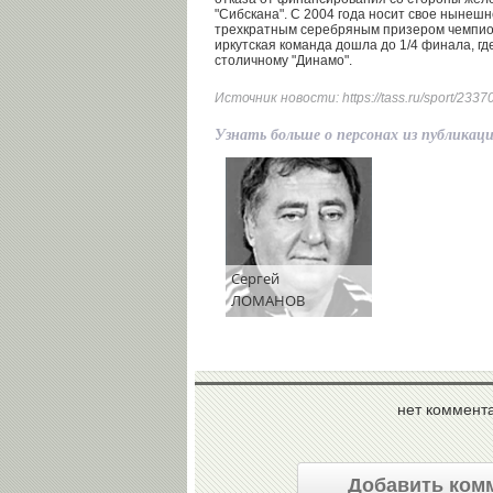
"Сибскана". С 2004 года носит свое нынешн
трехкратным серебряным призером чемпион
иркутская команда дошла до 1/4 финала, гд
столичному "Динамо".
Источник новости:
https://tass.ru/sport/233
Узнать больше о персонах из публикац
Сергей
ЛОМАНОВ
нет коммент
Добавить ком