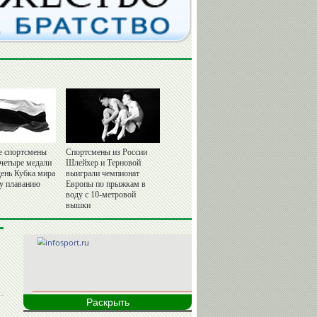
е спортсмены
Спортсмены из России
 четыре медали
Шлейхер и Терновой
день Кубка мира
выиграли чемпионат
у плаванию
Европы по прыжкам в
воду с 10-метровой
вышки
Раскрыть