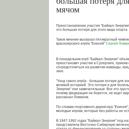
большая потеря для
мячом
Приостановление участия "Байкал-Энергии" 
это большая потеря для этого вида спорта.
Такое мнение высказал пятикратный чемпи
красноярского клуба "Енисей"
Сергей Лома
В понедельник клуб "Байкал-Энергия" объя
приостановит участие в Суперлиге, приняв
сосредоточиться на развитии команды, пр
лиге.
"Уход такого клуба - большая потеря для хо
великой историей. Это потеря и для болель
Энергии" они замечательные. Все это груст
почему федерация не борется, не ищет вари
рассказал Ломанов.
По словам спортивного директора "Енисея",
молодые игроки, которые без работы не ост
В 1947-1992 годах "Байкал-Энергия" под на
представляла Восточно-Сибирскую железную
отказа от финансирования со стороны жел