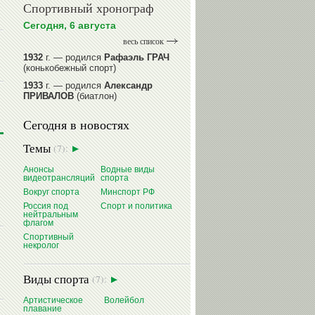
Спортивный хронограф
Сегодня, 6 августа
весь список
1932
г. — родился
Рафаэль ГРАЧ
(конькобежный спорт)
1933
г. — родился
Александр
ПРИВАЛОВ
(биатлон)
1939
г. — родился
Анатолий
Сегодня в новостях
ИОНОВ
(хоккей)
1939
г. — родился
Анатолий
Темы
(7):
ЦАРИК
(борьба вольная)
1946
Анонсы
г. — родился
Водные виды
Виктор
видеотрансляций
спорта
БАЖЕНОВ
(фехтование)
Вокруг спорта
Минспорт РФ
читать далее
Россия под
Спорт и политика
нейтральным
флагом
Спортивный
некролог
Виды спорта
(7):
Артистическое
Волейбол
плавание