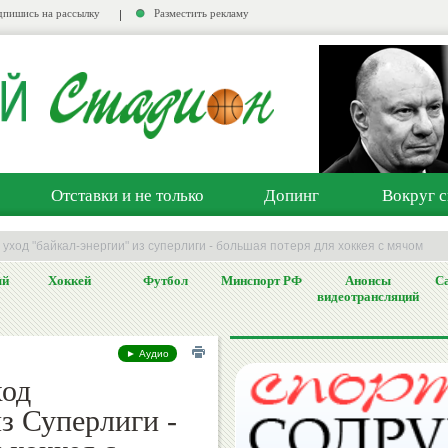
пишись на рассылку
Разместить рекламу
Отставки и не только
Допинг
Вокруг с
 уход "байкал-энергии" из суперлиги - большая потеря для хоккея с мячом
ый
Хоккей
Футбол
Минспорт РФ
Анонсы
Са
видеотрансляций
► Аудио
ход
з Суперлиги -