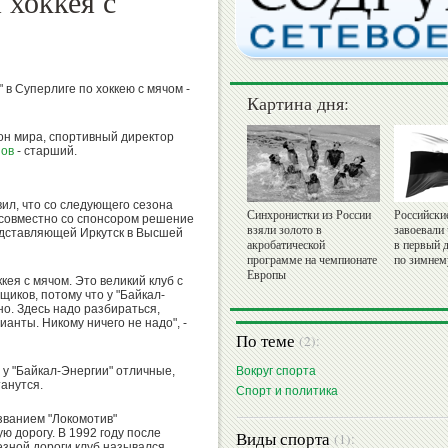
 хоккея с
в Суперлиге по хоккею с мячом -
Картина дня:
он мира, спортивный директор
нов
- старший.
вил, что со следующего сезона
Синхронистки из России
Российски
 совместно со спонсором решение
взяли золото в
завоевали
едставляющей Иркутск в Высшей
акробатической
в первый 
программе на чемпионате
по зимнем
Европы
ккея с мячом. Это великий клуб с
щиков, потому что у "Байкал-
но. Здесь надо разбираться,
анты. Никому ничего не надо", -
По теме
(2):
 у "Байкал-Энергии" отличные,
Вокруг спорта
анутся.
Спорт и политика
званием "Локомотив"
 дорогу. В 1992 году после
Виды спорта
(1):
езной дороги клуб назывался