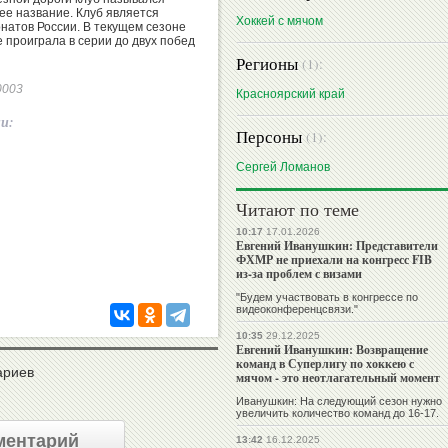
ее название. Клуб является
Хоккей с мячом
атов России. В текущем сезоне
е проиграла в серии до двух побед
Регионы
(1):
70003
Красноярский край
ии:
Персоны
(1):
Сергей Ломанов
Читают по теме
10:17
17.01.2026
Евгений Иванушкин: Представители
ФХМР не приехали на конгресс FIB
из-за проблем с визами
"Будем участвовать в конгрессе по
видеоконференцсвязи."
10:35
29.12.2025
Евгений Иванушкин: Возвращение
команд в Суперлигу по хоккею с
ариев
мячом - это неотлагательный момент
Иванушкин: На следующий сезон нужно
увеличить количество команд до 16-17.
ментарий
13:42
16.12.2025