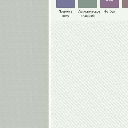
Прыжки в
Артистическое
Футбол
воду
плавание