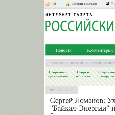
Под
RSS
Добавить в закладки
Новости
Комментарии
главная
>>
новости
>>
сергей ломанов:
Спортивное
Спорт и
Спортивн
гражданство
политика
некролог
9:05
12.03.2025
Сергей Ломанов: У
"Байкал-Энергии" и