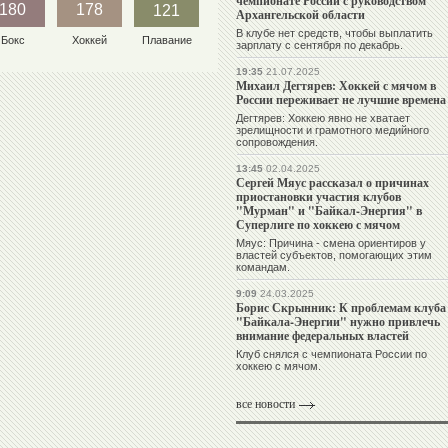
чемпионате России с руководством
180
178
121
Архангельской области
В клубе нет средств, чтобы выплатить
Бокс
Хоккей
Плавание
зарплату с сентября по декабрь.
19:35
21.07.2025
Михаил Дегтярев: Хоккей с мячом в
России переживает не лучшие времена
Дегтярев: Хоккею явно не хватает
зрелищности и грамотного медийного
сопровождения.
13:45
02.04.2025
Сергей Мяус рассказал о причинах
приостановки участия клубов
"Мурман" и "Байкал-Энергия" в
Суперлиге по хоккею с мячом
Мяус: Причина - смена ориентиров у
властей субъектов, помогающих этим
командам.
9:09
24.03.2025
Борис Скрынник: К проблемам клуба
"Байкала-Энергии" нужно привлечь
внимание федеральных властей
Клуб снялся с чемпионата России по
хоккею с мячом.
все новости