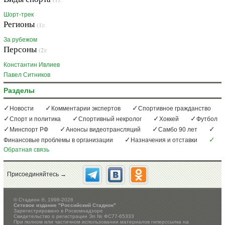
Шорт-трек
Регионы
(1):
За рубежом
Персоны
(2):
Константин Ивлиев
Павел Ситников
Разделы
Новости
Комментарии экспертов
Спортивное гражданство
Спорт и политика
Спортивный некролог
Хоккей
Футбол
Минспорт РФ
Анонсы видеотрансляций
Самбо 90 лет
Финансовые проблемы в организации
Назначения и отставки
Обратная связь
Присоединяйтесь →
©
Стадион ®, 1998-2026
Сетевое издание "Российский Стадион"
Зарегистрировано в Роскомнадзоре
Свидетельство о регистрации Эл № ФС77-65333
При полном или частичном использовании материалов гиперссылка на