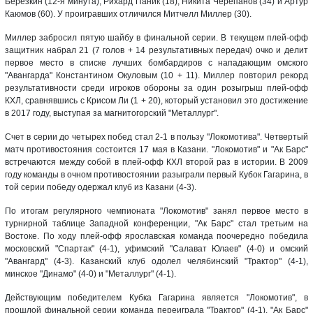
Березкин (12-я минута), Рихард Паник (18), Никита Черепанов (34) и Артур
Каюмов (60). У проигравших отличился Митчелл Миллер (30).
Миллер забросил пятую шайбу в финальной серии. В текущем плей-офф
защитник набрал 21 (7 голов + 14 результативных передач) очко и делит
первое место в списке лучших бомбардиров с нападающим омского
"Авангарда" Константином Окуловым (10 + 11). Миллер повторил рекорд
результативности среди игроков обороны за один розыгрыш плей-офф
КХЛ, сравнявшись с Крисом Ли (1 + 20), который установил это достижение
в 2017 году, выступая за магнитогорский "Металлург".
Счет в серии до четырех побед стал 2-1 в пользу "Локомотива". Четвертый
матч противостояния состоится 17 мая в Казани. "Локомотив" и "Ак Барс"
встречаются между собой в плей-офф КХЛ второй раз в истории. В 2009
году команды в очном противостоянии разыграли первый Кубок Гагарина, в
той серии победу одержал клуб из Казани (4-3).
По итогам регулярного чемпионата "Локомотив" занял первое место в
турнирной таблице Западной конференции, "Ак Барс" стал третьим на
Востоке. По ходу плей-офф ярославская команда поочередно победила
московский "Спартак" (4-1), уфимский "Салават Юлаев" (4-0) и омский
"Авангард" (4-3). Казанский клуб одолел челябинский "Трактор" (4-1),
минское "Динамо" (4-0) и "Металлург" (4-1).
Действующим победителем Кубка Гагарина является "Локомотив", в
прошлой финальной серии команда переиграла "Трактор" (4-1). "Ак Барс"