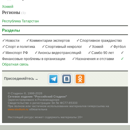
Хоккей
Регионы
(1):
Республика Татарстан
Разделы
Новости
Комментарии экспертов
Спортивное гражданство
Спорт и политика
Спортивный некролог
Хоккей
Футбол
Минспорт РФ
Анонсы видеотрансляций
Самбо 90 лет
Финансовые проблемы в организации
Назначения и отставки
Обратная связь
Присоединяйтесь →
©
Стадион ®, 1998-2026
Сетевое издание "Российский Стадион"
Зарегистрировано в Роскомнадзоре
Свидетельство о регистрации Эл № ФС77-65333
При полном или частичном использовании материалов гиперссылка на
www.stadium.ru
обязательна
Настоящий ресурс может содержать материалы 16+