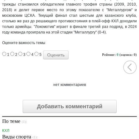
трижды становился обладателем главного трофея страны (2009, 2010,
2018) и делит первое место по этому показателю с "Металлургом" и
московским ЦСКА. Текущий финал стал шестым для казанского клуба,
столько же раз до решающего противостояния в плей-офф КХЛ доходили
только армейцы. "Локомотив" играет в финале третий раз подряд, в 2024
году команда проиграла на этой стадии "Металлургу" (0-4).
Оцените важность темы
1
2
3
4
5
Рейтинг:
0
(оценок: 0)
нет комментариев
Добавить комментарий
По теме
(1):
КХЛ
Виды спорта
(1):