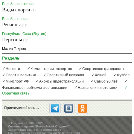
Борьба спортивная
Виды спорта
(1):
Борьба вольная
Регионы
(1):
Республика Саха (Якутия)
Персоны
(1):
Малик Тедеев
Разделы
Новости
Комментарии экспертов
Спортивное гражданство
Спорт и политика
Спортивный некролог
Хоккей
Футбол
Минспорт РФ
Анонсы видеотрансляций
Самбо 90 лет
Финансовые проблемы в организации
Назначения и отставки
Обратная связь
Присоединяйтесь →
©
Стадион ®, 1998-2026
Сетевое издание "Российский Стадион"
Зарегистрировано в Роскомнадзоре
Свидетельство о регистрации Эл № ФС77-65333