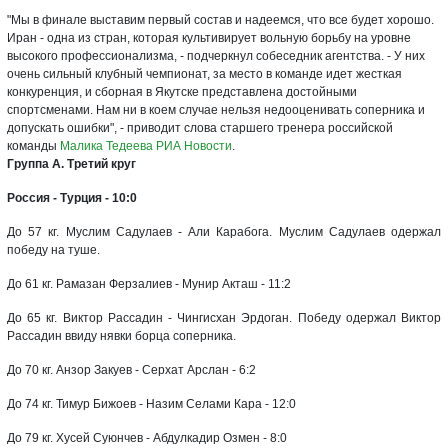
"Мы в финале выставим первый состав и надеемся, что все будет хорошо.
Иран - одна из стран, которая культивирует вольную борьбу на уровне
высокого профессионализма, - подчеркнул собеседник агентства. - У них
очень сильный клубный чемпионат, за место в команде идет жесткая
конкуренция, и сборная в Якутске представлена достойными
спортсменами. Нам ни в коем случае нельзя недооценивать соперника и
допускать ошибки", - приводит слова старшего тренера российской
команды
Малика Тедеева
РИА Новости
.
Группа А. Третий круг
Россия - Турция - 10:0
До 57 кг. Муслим Садулаев - Али Карабога. Муслим Садулаев одержал
победу на туше.
До 61 кг. Рамазан Ферзалиев - Мунир Акташ - 11:2
До 65 кг. Виктор Рассадин - Чингисхан Эрдоган. Победу одержал Виктор
Рассадин ввиду нявки борца соперника.
До 70 кг. Анзор Закуев - Серхат Арслан - 6:2
До 74 кг. Тимур Бижоев - Назим Селами Кара - 12:0
До 79 кг. Хусей Суюнчев - Абдулкадир Озмен - 8:0