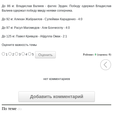
До 86 кг. Владислав Валиев - фатих Эрдин. Победу одержал Владислав
Валиев одержал победу ввиду неявки соперника.
До 92 кг. Алихан Жабраилов - Сулейман Карадениз - 4:0
До 97 кг. Расул Магомедов - Али Бончеоглу - 4:0
До 125 кг. Павел Кривцов - Абдулла Омак - 2:1
Оцените важность темы
1
2
3
4
5
Рейтинг:
0
(оценок: 0)
нет комментариев
Добавить комментарий
По теме
(1):