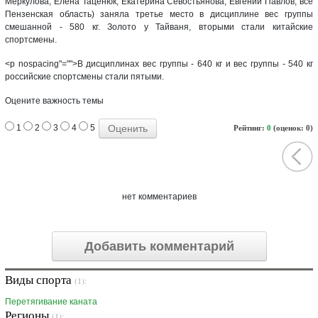
Меркулова, Елена Таценюк, Екатерина Севостьянова, Евгений Павлов, все
Пензенская область) заняла третье место в дисциплине вес группы
смешанной - 580 кг. Золото у Тайваня, вторыми стали китайские
спортсмены.
<p nospacing"="">В дисциплинах вес группы - 640 кг и вес группы - 540 кг
российские спортсмены стали пятыми.
Оцените важность темы
1
2
3
4
5
Рейтинг:
0
(оценок: 0)
нет комментариев
Добавить комментарий
Виды спорта
(1):
Перетягивание каната
Регионы
(1):