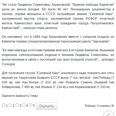
"Не стало Людмилы Семеновны Аграновской. "Лыжная бабушка Камчатки"
ушла из жизни сегодня. Ей было 90 лет. Легендарная альпинистка и
тренер, первая женщина в СССР, получившая звание "Снежный барс",
заслуженный мастер спорта, заслуженный тренер РСФСР, почетный
житель Камчатского края, почетный гражданин города Петропавловск-
Камчатский", - написал глава региона.
Он напомнил, что в 1969 году Аграновская вместе с супругом создала на
Камчатке первую специализированную горнолыжную школу "Эдельвейс".
"Ее имя навсегда золотыми буквами вписано в историю Камчатки. Выражаю
искренние соболезнования родным и близким Людмилы Семеновны, ее
воспитанникам в связи с постигшей нас всех большой утратой", - добавил
Солодов.
Для получения титула "Снежный барс" альпинисту надо покорить все пять
вершин на территории бывшего СССР выше 7 тыс. метров - пик Победы (7
439 м), пик Хан-Тенгри (7 010 м), пик Исмоила Сомони (бывший пик
Коммунизма, 7 495 м), пик Ленина (7 134 м) и пик Корженевской (7 105 м).
Оцените важность темы
1
2
3
4
5
Рейтинг:
0
(оценок: 0)