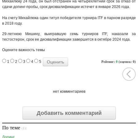
Михайлюку 24 года, он был отстранен на четырехлетний срок за отказ от
сдачи допинг-пробы, срок дисквалификации истечет в январе 2026 года.
На счету Михайлюка один титул победителя турнира ITF в парном разряде
в 2018 году.
29-летнюю Мишину, выигравшую семь турниров ITF, наказали за
тестостерон, срок ее дисквалификации завершится в октябре 2024 года.
Оцените важность темы
1
2
3
4
5
Рейтинг:
0
(оценок: 0)
нет комментариев
Добавить комментарий
По теме
(1):
Допинг