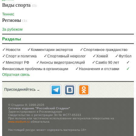
Виды спорта
(1):
Теннис
Регионы
(1):
За рубежом
Разделы
Новости
Комментарии экспертов
Спортивное гражданство
Спорт и политика
Спортивный некролог
Хоккей
Футбол
Минспорт РФ
Анонсы видеотрансляций
Самбо 90 лет
Финансовые проблемы в организации
Назначения и отставки
Обратная связь
Присоединяйтесь →
©
Стадион ®, 1998-2026
Сетевое издание "Российский Стадион"
Зарегистрировано в Роскомнадзоре
Свидетельство о регистрации Эл № ФС77-65333
При полном или частичном использовании материалов гиперссылка на
www.stadium.ru
обязательна
Настоящий ресурс может содержать материалы 16+