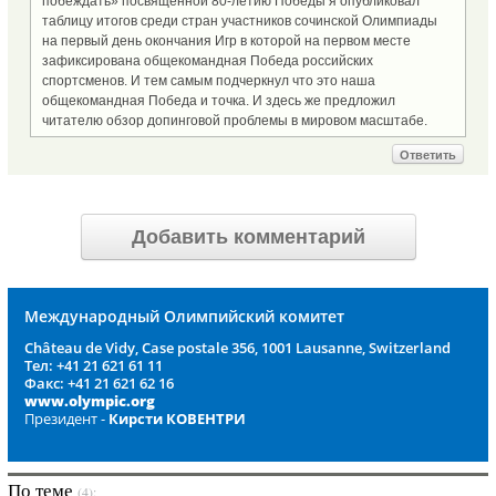
побеждать» посвященной 80-летию Победы я опубликовал
таблицу итогов среди стран участников сочинской Олимпиады
на первый день окончания Игр в которой на первом месте
зафиксирована общекомандная Победа российских
спортсменов. И тем самым подчеркнул что это наша
общекомандная Победа и точка. И здесь же предложил
читателю обзор допинговой проблемы в мировом масштабе.
Ответить
Добавить комментарий
Международный Олимпийский комитет
Château de Vidy, Case postale 356, 1001 Lausanne, Switzerland
Тел: +41 21 621 61 11
Факс: +41 21 621 62 16
www.olympic.org
Президент -
Кирсти КОВЕНТРИ
По теме
(4):