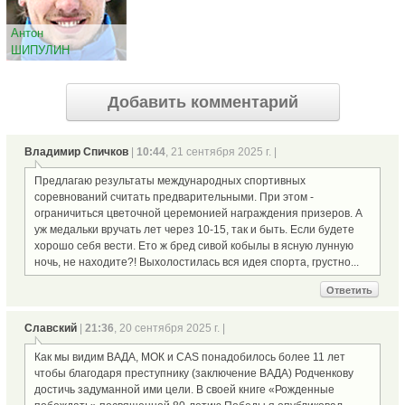
Антон
ШИПУЛИН
Добавить комментарий
Владимир Спичков
|
10:44
, 21 сентября 2025 г. |
Предлагаю результаты международных спортивных
соревнований считать предварительными. При этом -
ограничиться цветочной церемонией награждения призеров. А
уж медальки вручать лет через 10-15, так и быть. Если будете
хорошо себя вести. Ето ж бред сивой кобылы в ясную лунную
ночь, не находите?! Выхолостилась вся идея спорта, грустно...
Ответить
Славский
|
21:36
, 20 сентября 2025 г. |
Как мы видим ВАДА, МОК и СAS понадобилось более 11 лет
чтобы благодаря преступнику (заключение ВАДА) Родченкову
достичь задуманной ими цели. В своей книге «Рожденные