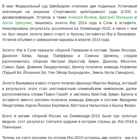
В мае Федеральный суд Швейцарии отклонил две поданные Устюговым
апелляции на решение Спортивного арбитражного суда (CAS) о
дисквалификации. Устюгов, а также
Алексей Волков
,
Дмитрий Малышко
и
Антон Шипулин
, лишились золота Игр 2014 года в Сочи в эстафете.
Аннулированы результаты россиянина на Олимпиаде-2010, в связи с чем
он был лишен золота (масс-старт) и бронзы (эстафета) Игр в Ванкувере.
Устюгов объявил о завершении карьеры в апреле 2014 года.
Золото Игр в Сочи перешло сборной Германии в составе Эрика Лессера,
Даниэля Бёма, Арнда Пайффера и Симона Шемппа, следом
расположилась сборная Австрии (Кристоф Зуман, Даниэль Месотич,
Симон Эдер, Доминик Ландертингер), бронзу получила команда Норвегии
(Тарьей Бё, Йоханнес Бё, Уле-Эйнар Бьорндален, Эмиль Хегле Свендсен).
Золото Ванкувера в масс-старте получил француз Мартен Фуркад, который
в результате этого стал шестикратным олимпийским чемпионом, далее
расположились словак Павол Гурайт и австриец Кристоф Зуман. Бронзу в
эстафете вместо россиян получила команда Швеции в составе Фредрика
Линдстрёма, Карла Йохана Бергмана, Маттиаса Нильссона и Бьона Ферри.
Всего в активе сборной России на Олимпиаде-2010 было три золотые
медали, этот результат считался худшим в истории страны до Игр-2018 в
Пхёнчхане.
Теперь на счету россиян по итогам Игр-2010 осталось два золота - как и в