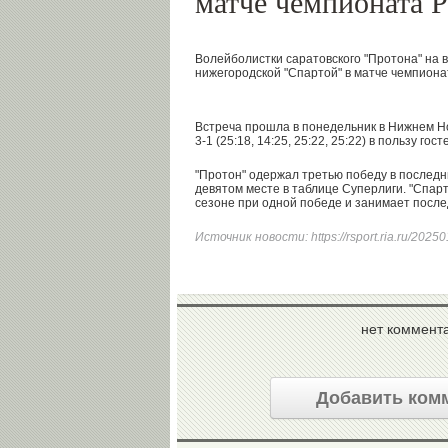
матче чемпионата 
Волейболистки саратовского "Протона" на 
нижегородской "Спартой" в матче чемпиона
Встреча прошла в понедельник в Нижнем Н
3-1 (25:18, 14:25, 25:22, 25:22) в пользу гост
"Протон" одержал третью победу в последн
девятом месте в таблице Суперлиги. "Спар
сезоне при одной победе и занимает после
Источник новости:
https://rsport.ria.ru/20
нет коммент
Добавить ком