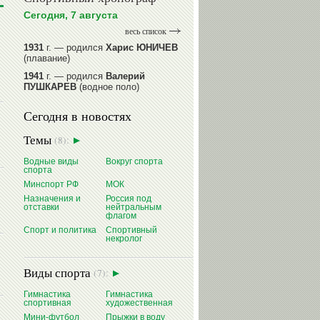
Сегодня, 7 августа
весь список
1931
г. — родился
Харис ЮНИЧЕВ
(плавание)
1941
г. — родился
Валерий
ПУШКАРЕВ
(водное поло)
1947
г. — родился
Валерий
Сегодня в новостях
ИЛЬИНЫХ
(гимнастика спортивная)
1954
г. — родился
Валерий
Темы
(8):
ГАЗЗАЕВ
(футбол)
1956
Водные виды
г. — родился
Владимир
Вокруг спорта
спорта
РЫБАКОВ
(легкая атлетика)
Минспорт РФ
МОК
читать далее
Назначения и
Россия под
отставки
нейтральным
флагом
Спорт и политика
Спортивный
некролог
Виды спорта
(7):
Гимнастика
Гимнастика
спортивная
художественная
Мини-футбол
Прыжки в воду