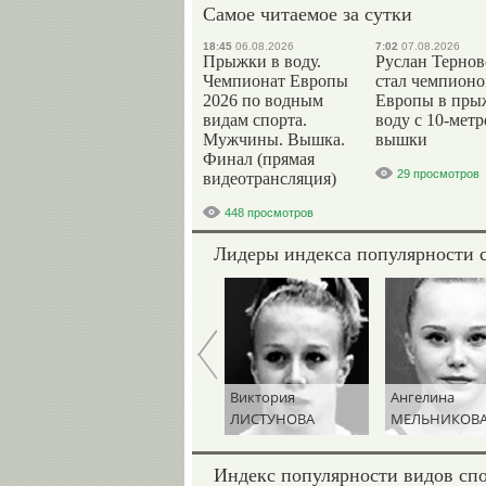
Самое читаемое за сутки
18:45
06.08.2026
7:02
07.08.2026
Прыжки в воду.
Руслан Терно
Чемпионат Европы
стал чемпион
2026 по водным
Европы в пры
видам спорта.
воду с 10-мет
Мужчины. Вышка.
вышки
Финал (прямая
29 просмотров
видеотрансляция)
448 просмотров
Лидеры индекса популярности 
Руслан
Виктория
Ангелина
ТЕРНОВОЙ
ЛИСТУНОВА
МЕЛЬНИКОВ
Индекс популярности видов сп