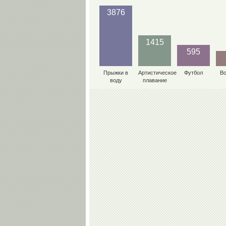
3876
1415
595
Прыжки в
Артистическое
Футбол
В
воду
плавание