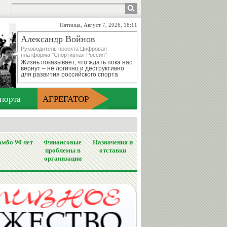
Пятница, Август 7, 2026, 18:11
Александр Войнов
Руководитель проекта Цифровая
платформа "Спортивная Россия"
Жизнь показывает, что ждать пока нас
вернут – не логично и деструктивно
для развития российского спорта
порта
АГРЕГАТОР
мбо 90 лет
Финансовые
Назначения и
проблемы в
отставки
организации