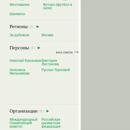
Фехтование
Футзал (футбол в
зале)
Шахматы
Регионы
(2):
За рубежом
Москва
Персоны
(4):
весь список
Николай Куксенков
Виктория
Листунова
Ангелина
Руслан Терновой
Мельникова
Организации
(6):
Международный
Российская
Олимпийский
шахматная
комитет
федерация