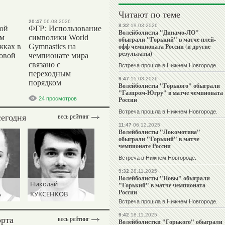
Читают по теме
20:47
06.08.2026
8:32
19.03.2026
вой
ФГР: Использование
Волейболисты "Динамо-ЛО"
ом
символики World
обыграли "Горький" в матче плей-
жках в
Gymnastics на
офф чемпионата России (и другие
результаты)
ровой
чемпионате мира
связано с
Встреча прошла в Нижнем Новгороде.
переходным
9:47
15.03.2026
порядком
Волейболисты "Горького" обыграли
"Газпром-Югру" в матче чемпионата
24 просмотров
России
Встреча прошла в Нижнем Новгороде.
сегодня
весь рейтинг
11:47
06.12.2025
Волейболисты "Локомотива"
обыграли "Горький" в матче
чемпионате России
Встреча в Нижнем Новгороде.
9:32
28.11.2025
Волейболисты "Новы" обыграли
Николай
"Горький" в матче чемпионата
России
А
КУКСЕНКОВ
Встреча прошла в Нижнем Новгороде.
9:42
18.11.2025
орта
весь рейтинг
Волейболистки "Горького" обыграли