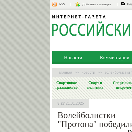
Под
RSS
Добавить в закладки
Новости
Комментарии
главная
>>
новости
>>
волейболистки "
Спортивное
Спорт и
Спортивн
гражданство
политика
некролог
8:27
21.01.2025
Волейболистки
"Протона" победил