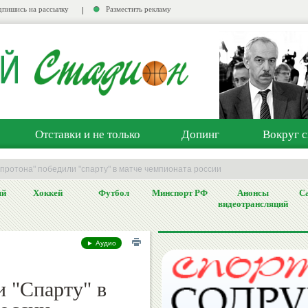
пишись на рассылку
Разместить рекламу
Отставки и не только
Допинг
Вокруг с
протона" победили "спарту" в матче чемпионата россии
ый
Хоккей
Футбол
Минспорт РФ
Анонсы
Са
видеотрансляций
► Аудио
и "Спарту" в