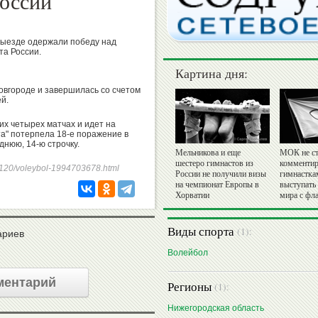
России
выезде одержали победу над
та России.
Картина дня:
овгороде и завершилась со счетом
ей.
их четырех матчах и идет на
та" потерпела 18-е поражение в
днюю, 14-ю строчку.
Мельникова и еще
МОК не ст
шестеро гимнастов из
комментир
250120/voleybol-1994703678.html
России не получили визы
гимнастка
на чемпионат Европы в
выступать
Хорватии
мира с фл
Виды спорта
(1):
ариев
Волейбол
ментарий
Регионы
(1):
Нижегородская область