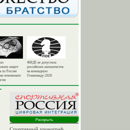
ал
ФИДЕ не допустила
овать запрет
российских шахматистов
м из России
на командную
 на чемпионате
Олимпиаду-2026
агом
Раскрыть
Спортивный хронограф