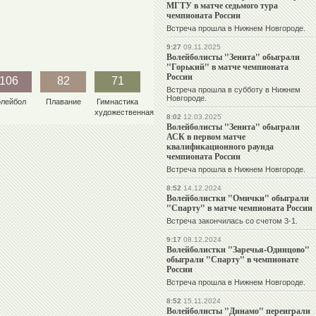
МГТУ в матче седьмого тура
чемпионата России
Встреча прошла в Нижнем Новгороде.
9:27
09.11.2025
Волейболисты "Зенита" обыграли
"Горький" в матче чемпионата
России
106
82
71
Встреча прошла в субботу в Нижнем
Новгороде.
олейбол
Плавание
Гимнастика
художественная
8:02
12.03.2025
Волейболисты "Зенита" обыграли
АСК в первом матче
квалификационного раунда
чемпионата России
Встреча прошла в Нижнем Новгороде.
8:52
14.12.2024
Волейболистки "Омички" обыграли
"Спарту" в матче чемпионата России
Встреча закончилась со счетом 3-1.
9:17
08.12.2024
Волейболистки "Заречья-Одинцово"
обыграли "Спарту" в чемпионате
России
Встреча прошла в Нижнем Новгороде.
8:52
15.11.2024
Волейболисты "Динамо" переиграли