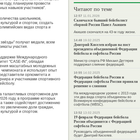
этом году, планируем провести
Читают по теме
ных навыков участников".
12:57
11.01.2026
оличества школьников,
Скончался бывший бейсболист
ультурой и спортом, создать
сборной России Павел Акишев
олимпийских видах спорта и
Акишев скончался на 43-м году жизни.
14:48
19.02.2025
звёзды" получат медали, всем
Дмитрий Киселев избран на пост
фикаты участия.
президента объединенной Федерации
бейсбола и софтбола России
поддержке Международного
Министр спорта РФ Михаил Дегтярев
итет "CASE-IN", обладая
поддержал слияние федераций.
дения масштабных молодежных
 чемпионата и использует опыт
10:55
14.02.2025
Представители оргкомитета и
Федерация бейсбола России и
урнира и участниками спортивного
Федерация софтбола России приняли
ейсболу.
решение о слиянии
На международном уровне с 2013 года
ра талантливых спортсменов для
эти два вида спорта объединены во
026 году, в программе которых
Всемирную конфедерацию бейсбола и
 а также содействует достижению
софтбола (WBSC).
 по увеличению доли граждан,
культурой и спортом.
13:52
13.02.2025
19 февраля Федерация бейсбола
России объединится с Федерацией
софтбола России
Руководить объединенной федерацией
будет Дмитрий Киселев.