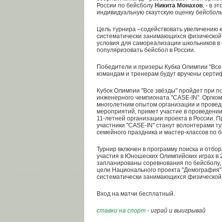
России по бейсболу
Никита Монахов
, - в 
индивидуальную скаутскую оценку бейсболь
Цель турнира –содействовать увеличению к
систематически занимающихся физической к
условия для самореализации школьников в 
популяризовать бейсбол в России.
Победители и призеры Кубка Олимпии "Все 
командам и тренерам будут вручены серти
Кубок Олимпии "Все звёзды" пройдет при 
инженерного чемпионата "CASE-IN". Оргком
многолетним опытом организации и прове
мероприятий, примет участие в проведении
11-летней организации проекта в России. 
участники "CASE-IN" станут волонтерами т
семейного праздника и мастер-классов по б
Турнир включен в программу поиска и отбо
участия в Юношеских Олимпийских играх в 2
запланированы соревнования по бейсболу,
цели Национального проекта "Демография"
систематически занимающихся физической 
Вход на матчи бесплатный.
ставки на спорт
- играй и выигрывай