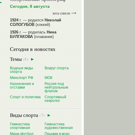
Сегодня, 8 августа
весь список
1924
г. — родился
Николай
СОЛОГУБОВ
(хоккей)
1926
г. — родилась
Нина
БУЛГАКОВА
(плавание)
1941
г. — родилась
Равиля
Сегодня в новостях
ПРОКОПЕНКО (САЛИМОВА)
(баскетбол)
Темы
(8):
1964
г. — родился
Николай
ЖУРАВСКИЙ
(гребля на байдарках
Водные виды
Вокруг спорта
и каноэ)
спорта
1964
г. — родился
Юрий ХМЫЛЕВ
Минспорт РФ
МОК
(хоккей)
Назначения и
Россия под
отставки
нейтральным
читать далее
флагом
Спорт и политика
Спортивный
некролог
Виды спорта
(7):
Гимнастика
Гимнастика
спортивная
художественная
Мини-футбол
Прыжки в воду