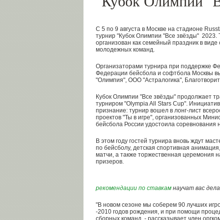
"Кубок Олимпии "В
С 5 по 9 августа в Москве на стадионе Rus
турнир "Кубок Олимпии "Все звёзды" 2023. 
организован как семейный праздник в виде
молодежных команд.
Организаторами турнира при поддержке Фе
Федерации бейсбола и софтбола Москвы в
"Олимпия", ООО "Астралогика", Благотвори
Кубок Олимпии "Все звёзды" продолжает тр
турниром "Olympia All Stars Cup". Инициат
признание: турнир вошел в лонг-лист всеро
проектов "Ты в игре", организованных Мин
бейсбола России удостоила соревнования н
В этом году гостей турнира вновь ждут мас
по бейсболу, детская спортивная анимаци
матчи, а также торжественная церемония 
призеров.
рекомендации по ставкам
научат вас дел
"В новом сезоне мы соберем 90 лучших игрок
-2010 годов рождения, и при помощи проц
сборных команд, - рассказывает член оргко