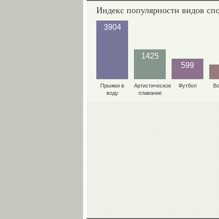
Индекс популярности видов сп
3904
1425
599
Прыжки в
Артистическое
Футбол
В
воду
плавание