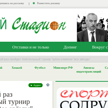
пишись на рассылку
Разместить рекламу
Отставки и не только
Допинг
Вокруг с
рой раз пройдет бейсбольный турнир "кубок олимпии "все звёзды"
ый
Хоккей
Футбол
Минспорт РФ
Анонсы
Са
видеотрансляций
► Аудио
 раз
ый турнир