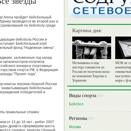
се звёзды"
star Arena пройдет бейсбольный
Турнир проводится во второй раз и
 соревнований по бейсболу среди
Картина дня:
дерации бейсбола России и
ыступают Бейсбольный клуб
тельный фонд "Надежная смена".
адиции, заложенные год назад
ива организаторов получила
Мельникова и еще
МОК не ст
ссийского конкурса спортивных
шестеро гимнастов из
комментир
истерством спорта РФ, а Федерация
России не получили визы
гимнастка
аграды "Проект года".
на чемпионат Европы в
выступать
Хорватии
мира с фл
тер-классы игроков сборной России
я, захватывающие бейсбольные
награждения победителей и
Виды спорта
(1):
Бейсбол
ать правильные ставки
Регионы
(1):
ов от 13 до 16 лет - ребят 2007
едуры драфта сформируем шесть
Москва
митета турнира, капитан сборной