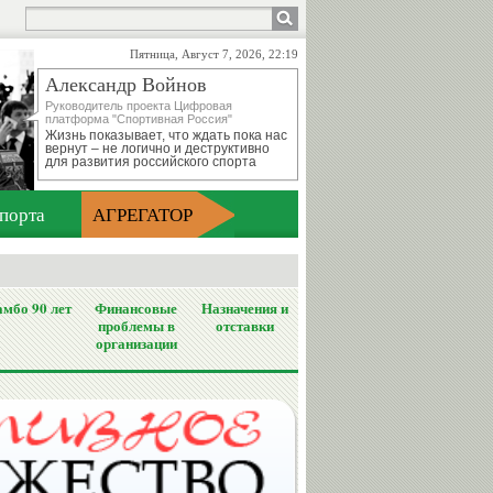
Пятница, Август 7, 2026, 22:19
Александр Войнов
Руководитель проекта Цифровая
платформа "Спортивная Россия"
Жизнь показывает, что ждать пока нас
вернут – не логично и деструктивно
для развития российского спорта
порта
АГРЕГАТОР
мбо 90 лет
Финансовые
Назначения и
проблемы в
отставки
организации