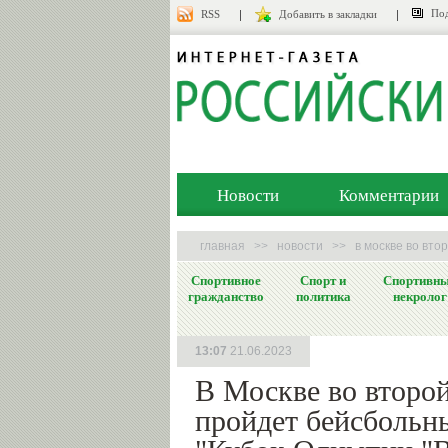
Под
RSS
Добавить в закладки
Новости
Комментарии
главная
>>
новости
>>
в москве во вто
Спортивное
Спорт и
Спортивн
гражданство
политика
некролог
13:07
21.06.2023
В Москве во второй
пройдет бейсбольн