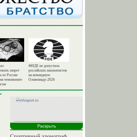
ал
ФИДЕ не допустила
овать запрет
российских шахматистов
м из России
на командную
 на чемпионате
Олимпиаду-2026
агом
Раскрыть
Спортивный хронограф