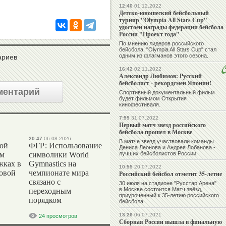
12:40
01.12.2022
Детско-юношеский бейсбольный
турнир "Olympia All Stars Cup"
удостоен награды федерации бейсбола
России "Проект года"
По мнению лидеров российского
бейсбола, "Olympia All Stars Cup" стал
одним из флагманов этого сезона.
ариев
16:42
02.11.2022
Александр Любимов: Русский
бейсболист - рекордсмен Японии!
ментарий
Спортивный документальный фильм
будет фильмом Открытия
кинофестиваля.
7:59
31.07.2022
Первый матч звезд российского
бейсбола прошел в Москве
20:47
06.08.2026
В матче звезд участвовали команды
вой
ФГР: Использование
Дениса Леонова и Андрея Лобанова -
ом
символики World
лучших бейсболистов России.
жках в
Gymnastics на
10:55
20.07.2022
ровой
чемпионате мира
Российский бейсбол отметит 35-летие
связано с
30 июля на стадионе "Русстар Арена"
в Москве состоится Матч звёзд,
переходным
приуроченный к 35-летию российского
порядком
бейсбола.
13:26
06.07.2021
24 просмотров
Сборная России вышла в финальную