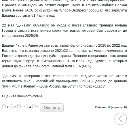
к работе с командой на летних сборах. Также в его штаб войдет Волкан
Булут. Ранее ТАСС со ссылкой на "Спорт-Экспресс" сообщал, что зарплата
Шварца составит €1,7 млн в год.
22 мая "Динамо" объявило об уходе с поста главного тренера Ролана
Гусева в связи с истечением срока контракта, который был рассчитан до
конца сезона-2025/26.
Шварцу 47 лет. Ранее он уже возглавлял бело-голубых - с 2020 по 2022 год.
Вместе с ним команда в сезоне-2021/22 заняла третье место в чемпионате
России и дошла до финала кубка страны. Позднее специалист возглавлял
германскую "Герту" и американский "Нью-Йорк Ред Буллз", с которым
дошел до финала плей-офф Главной лиги США (MLS).
"Динамо" в завершившемся сезоне заняло седьмое место по итогам
чемпионата Мир - Российской премьер-лиги (РПЛ) и дошло до финала
"пути РПЛ" в Фонбет - Кубке России, где уступило "Краснодару".
Оцените важность темы
1
2
3
4
5
Рейтинг:
0
(оценок: 0)