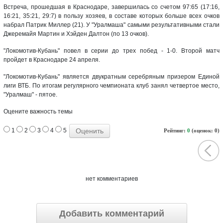
Встреча, прошедшая в Краснодаре, завершилась со счетом 97:65 (17:16,
16:21, 35:21, 29:7) в пользу хозяев, в составе которых больше всех очков
набрал Патрик Миллер (21). У "Уралмаша" самыми результативными стали
Джеремайя Мартин и Хэйден Далтон (по 13 очков).
"Локомотив-Кубань" повел в серии до трех побед - 1-0. Второй матч
пройдет в Краснодаре 24 апреля.
"Локомотив-Кубань" является двукратным серебряным призером Единой
лиги ВТБ. По итогам регулярного чемпионата клуб занял четвертое место,
"Уралмаш" - пятое.
Оцените важность темы
1
2
3
4
5
Рейтинг:
0
(оценок: 0)
нет комментариев
Добавить комментарий