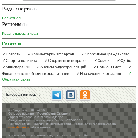
Виды спорта
(1):
Баскетбол
Регионы
(1):
Краснодарский край
Разделы
Новости
Комментарии экспертов
Спортивное гражданство
Спорт и политика
Спортивный некролог
Хоккей
Футбол
Минспорт РФ
Анонсы видеотрансляций
Самбо 90 лет
Финансовые проблемы в организации
Назначения и отставки
Обратная связь
Присоединяйтесь →
©
Стадион ®, 1998-2026
Сетевое издание "Российский Стадион"
Зарегистрировано в Роскомнадзоре
Свидетельство о регистрации Эл № ФС77-65333
При полном или частичном использовании материалов гиперссылка на
www.stadium.ru
обязательна
Настоящий ресурс может содержать материалы 16+