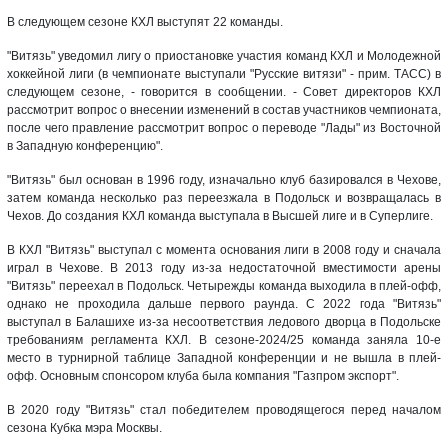
В следующем сезоне КХЛ выступят 22 команды.
"Витязь" уведомил лигу о приостановке участия команд КХЛ и Молодежной
хоккейной лиги (в чемпионате выступали "Русские витязи" - прим. ТАСС) в
следующем сезоне, - говорится в сообщении. - Совет директоров КХЛ
рассмотрит вопрос о внесении изменений в состав участников чемпионата,
после чего правление рассмотрит вопрос о переводе "Лады" из Восточной
в Западную конференцию".
"Витязь" был основан в 1996 году, изначально клуб базировался в Чехове,
затем команда несколько раз переезжала в Подольск и возвращалась в
Чехов. До создания КХЛ команда выступала в Высшей лиге и в Суперлиге.
В КХЛ "Витязь" выступал с момента основания лиги в 2008 году и сначала
играл в Чехове. В 2013 году из-за недостаточной вместимости арены
"Витязь" переехал в Подольск. Четырежды команда выходила в плей-офф,
однако не проходила дальше первого раунда. С 2022 года "Витязь"
выступал в Балашихе из-за несоответствия ледового дворца в Подольске
требованиям регламента КХЛ. В сезоне-2024/25 команда заняла 10-е
место в турнирной таблице Западной конференции и не вышла в плей-
офф. Основным спонсором клуба была компания "Газпром экспорт".
В 2020 году "Витязь" стал победителем проводящегося перед началом
сезона Кубка мэра Москвы.