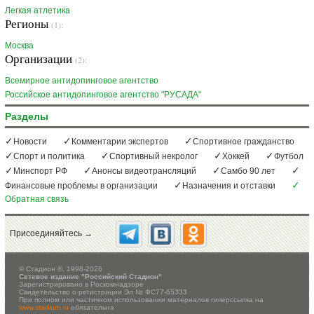
Легкая атлетика
Регионы
(1):
Москва
Организации
(2):
Всемирное антидопинговое агентство
Российское антидопинговое агентство "РУСАДА"
Разделы
Новости
Комментарии экспертов
Спортивное гражданство
Спорт и политика
Спортивный некролог
Хоккей
Футбол
Минспорт РФ
Анонсы видеотрансляций
Самбо 90 лет
Финансовые проблемы в организации
Назначения и отставки
Обратная связь
Присоединяйтесь →
©
Стадион ®, 1998-2026
Сетевое издание "Российский Стадион"
Зарегистрировано в Роскомнадзоре
Свидетельство о регистрации Эл № ФС77-65333
При полном или частичном использовании материалов гиперссылка на
www.stadium.ru
обязательна