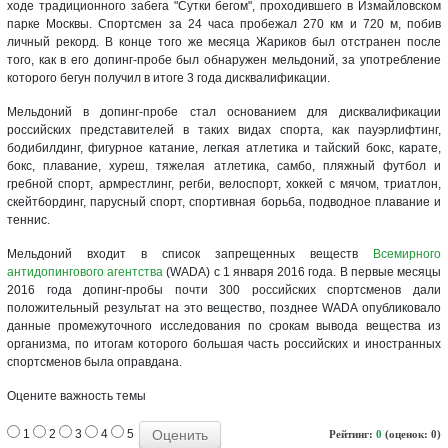
ходе традиционного забега "Сутки бегом", проходившего в Измайловском
парке Москвы. Спортсмен за 24 часа пробежал 270 км и 720 м, побив
личный рекорд. В конце того же месяца Жариков был отстранен после
того, как в его допинг-пробе был обнаружен мельдоний, за употребление
которого бегун получил в итоге 3 года дисквалификации.
Мельдоний в допинг-пробе стал основанием для дисквалификации
российских представителей в таких видах спорта, как пауэрлифтинг,
бодибилдинг, фигурное катание, легкая атлетика и тайский бокс, карате,
бокс, плавание, хуреш, тяжелая атлетика, самбо, пляжный футбол и
гребной спорт, армрестлинг, регби, велоспорт, хоккей с мячом, триатлон,
скейтбординг, парусный спорт, спортивная борьба, подводное плавание и
теннис.
Мельдоний входит в список запрещенных веществ
Всемирного
антидопингового агентства
(WADA) с 1 января 2016 года. В первые месяцы
2016 года допинг-пробы почти 300 российских спортсменов дали
положительный результат на это вещество, позднее WADA опубликовало
данные промежуточного исследования по срокам вывода вещества из
организма, по итогам которого большая часть российских и иностранных
спортсменов была оправдана.
Оцените важность темы
1
2
3
4
5
Рейтинг:
0
(оценок: 0)