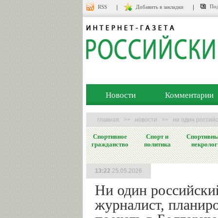
Под
RSS
Добавить в закладки
Новости
Комментарии
главная
>>
новости
>>
ни один российс
Спортивное
Спорт и
Спортивн
гражданство
политика
некролог
13:22
25.05.2026
Ни один российски
журналист, планир