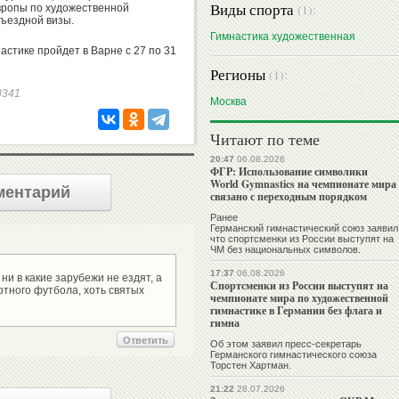
Виды спорта
(1):
вропы по художественной
въездной визы.
Гимнастика художественная
стике пройдет в Варне с 27 по 31
Регионы
(1):
20341
Москва
Читают по теме
20:47
06.08.2026
ФГР: Использование символики
World Gymnastics на чемпионате мира
ментарий
связано с переходным порядком
Ранее
Германский гимнастический союз заявил
что спортсменки из России выступят на
ЧМ без национальных символов.
17:37
06.08.2026
ни в какие зарубежи не ездят, а
Спортсменки из России выступят на
ртного футбола, хоть святых
чемпионате мира по художественной
гимнастике в Германии без флага и
гимна
Ответить
Об этом заявил пресс-секретарь
Германского гимнастического союза
Торстен Хартман.
21:22
28.07.2026