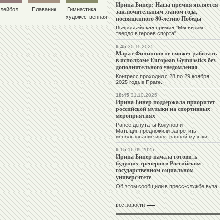
Ирина Винер: Наша премия является
олейбол
Плавание
Гимнастика
заключительным этапом года,
художественная
посвященного 80-летию Победы
Всероссийская премия "Мы верим
твердо в героев спорта".
9:45
30.11.2025
Марат Филиппов не сможет работать
в исполкоме European Gymnastics без
дополнительного уведомления
Конгресс проходил с 28 по 29 ноября
2025 года в Праге.
18:45
31.10.2025
Ирина Винер поддержала приоритет
российской музыки на спортивных
мероприятиях
Ранее депутаты Колунов и
Матыцин предложили запретить
использование иностранной музыки.
9:15
16.09.2025
Ирина Винер начала готовить
будущих тренеров в Российском
государственном социальном
университете
Об этом сообщили в пресс-службе вуза.
все новости