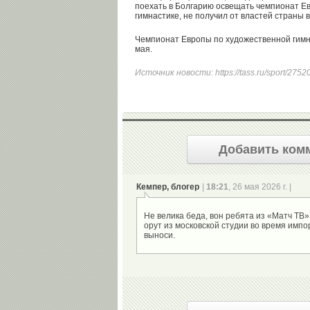
поехать в Болгарию освещать чемпионат Е
гимнастике, не получил от властей страны 
Чемпионат Европы по художественной гимна
мая.
Источник новости:
https://tass.ru/sport/275
Добавить ком
Кемпер, блогер
|
18:21
, 26 мая 2026 г. |
Не велика беда, вон ребята из «Матч ТВ» 
орут из московской студии во время импо