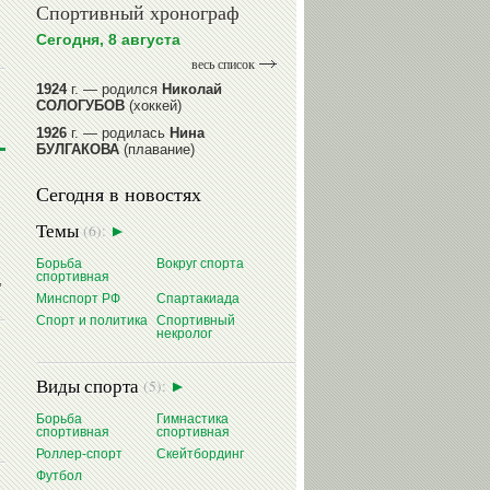
Спортивный хронограф
Сегодня, 8 августа
весь список
1924
г. — родился
Николай
СОЛОГУБОВ
(хоккей)
1926
г. — родилась
Нина
БУЛГАКОВА
(плавание)
1941
г. — родилась
Равиля
Сегодня в новостях
ПРОКОПЕНКО (САЛИМОВА)
(баскетбол)
Темы
(6):
1964
г. — родился
Николай
ЖУРАВСКИЙ
(гребля на байдарках
Борьба
Вокруг спорта
и каноэ)
спортивная
,
1964
г. — родился
Юрий ХМЫЛЕВ
Минспорт РФ
Спартакиада
(хоккей)
Спорт и политика
Спортивный
некролог
читать далее
Виды спорта
(5):
Борьба
Гимнастика
спортивная
спортивная
Роллер-спорт
Скейтбординг
Футбол