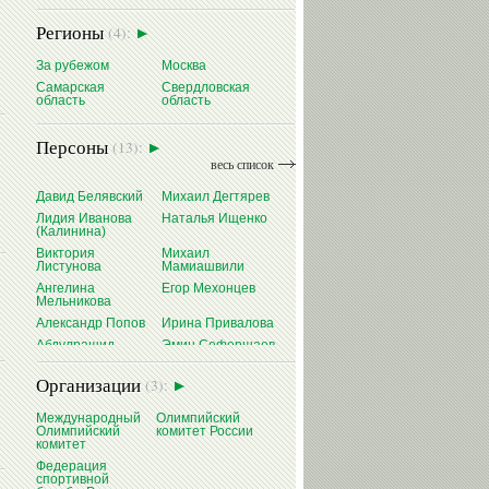
Регионы
(4):
За рубежом
Москва
Самарская
Свердловская
область
область
Персоны
(13):
весь список
Давид Белявский
Михаил Дегтярев
Лидия Иванова
Наталья Ищенко
(Калинина)
Виктория
Михаил
Листунова
Мамиашвили
Ангелина
Егор Мехонцев
Мельникова
Александр Попов
Ирина Привалова
Абдулрашид
Эмин Сефершаев
Садулаев
Виталий Щербо
Организации
(3):
Международный
Олимпийский
Олимпийский
комитет России
комитет
Федерация
спортивной