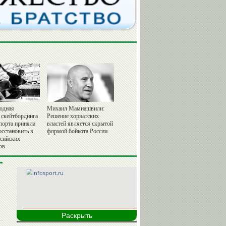
одная
Михаил Мамиашвили:
 скейтбординга
Решение хорватских
порта приняла
властей является скрытой
осстановить в
формой бойкота России
ссийских
ов
Раскрыть