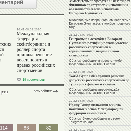
Заместитель председателя ОКР Марат
ментарий
Филиппов приступает к исполнению
обязанностей члена исполкома
European Gymnastics
Филиппов был избран членом исполкома
European Gymnastics в ноябре прошлого
года.
10:42
08.08.2026
Международная
21:12
28.07.2026
федерация
Генеральная ассамблея European
Gymnastics ратифицировала участие
тских
скейтбординга и
российских спортсменов в
ся
роллер спорта
соревнованиях с национальной
ой
приняла решение
символикой
и
восстановить в
Об этом сообщили в пресс-службе
Федерации гимнастики России.
правах российских
спортсменов
10:42
18.05.2026
World Gymnastics принял решение
допустить российских спортсменов до
19 просмотров
турниров с флагом и гимном
орта
Об этом сообщила пресс-служба
весь рейтинг
Федерации гимнастики России.
12:22
15.04.2026
Ирину Винер включили в число
почетных членов Международной
федерации гимнастики
Об этом Винер сообщила в своем
Telegram-канале.
114
86
82
15:32
04.12.2025