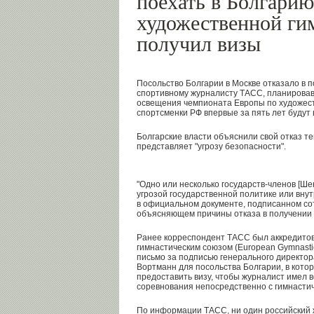
поехать в Болгарию
художественной гим
получил визы
Посольство Болгарии в Москве отказало в 
спортивному журналисту ТАСС, планировав
освещения чемпионата Европы по художест
спортсменки РФ впервые за пять лет будут
Болгарские власти объяснили свой отказ т
представляет "угрозу безопасности".
"Одно или несколько государств-членов [Ше
угрозой государственной политике или внут
в официальном документе, подписанном со
объясняющем причины отказа в получении 
Ранее корреспондент ТАСС был аккредитов
гимнастическим союзом (European Gymnasti
письмо за подписью генерального директор
Вортманн для посольства Болгарии, в кото
предоставить визу, чтобы журналист имел 
соревнования непосредственно с гимнастич
По информации ТАСС, ни один российский