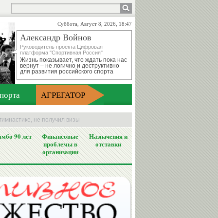
Суббота, Август 8, 2026, 18:47
Александр Войнов
Руководитель проекта Цифровая
платформа "Спортивная Россия"
Жизнь показывает, что ждать пока нас
вернут – не логично и деструктивно
для развития российского спорта
порта
АГРЕГАТОР
гимнастике, не получил визы
мбо 90 лет
Финансовые
Назначения и
проблемы в
отставки
организации