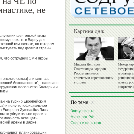
 на ЧЕ по
настике, не
Картина дня:
получении шенгенской визы
шему поехать в Варну для
венной гимнастике, на котором
 выступать под флагом страны.
ем, что сотрудник СМИ якобы
Михаил Дегтярев:
Междунар
Спартакиада народов
федерация
России является
и роллер с
ключевым соревнованием
решение в
нгенского союза] считают вас
в стране
правах ро
ренней безопасности", - написано
спортсмен
трудником посольства Болгарии и
визы.
По теме
(3):
ан на турнир Европейским
cs) и получил официальное
а European Gymnastics Лизы
Вокруг спорта
ром та убедительно просила
Минспорт РФ
возможность освещать
еской арены в Варне.
Спорт и политика
 журналист, планировавший