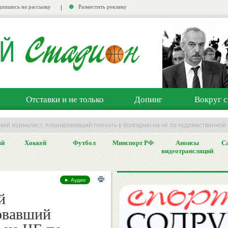
пишись на рассылку
Разместить рекламу
Отставки и не только
Допинг
Вокруг с
кий журналист, планировавший поехать в болгарию на че по художественной 
ый
Хоккей
Футбол
Минспорт РФ
Анонсы
Са
видеотрансляций
► Аудио
й
овавший