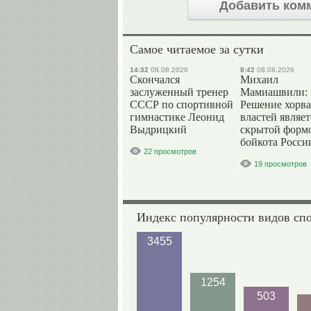
Добавить ком
Самое читаемое за сутки
14:32
08.08.2026
8:42
08.08.2026
Скончался
Михаил
заслуженный тренер
Мамиашвили:
СССР по спортивной
Решение хорва
гимнастике Леонид
властей являет
Выдрицкий
скрытой форм
бойкота Росси
22 просмотров
19 просмотров
Индекс популярности видов сп
3455
1254
503