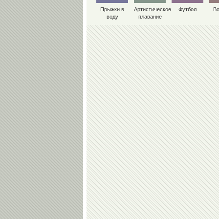
Прыжки в
Артистическое
Футбол
В
воду
плавание