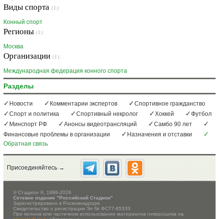
Виды спорта
(1):
Конный спорт
Регионы
(1):
Москва
Организации
(1):
Международная федерация конного спорта
Разделы
Новости
Комментарии экспертов
Спортивное гражданство
Спорт и политика
Спортивный некролог
Хоккей
Футбол
Минспорт РФ
Анонсы видеотрансляций
Самбо 90 лет
Финансовые проблемы в организации
Назначения и отставки
Обратная связь
Присоединяйтесь →
©
Стадион ®, 1998-2026
Сетевое издание "Российский Стадион"
Зарегистрировано в Роскомнадзоре
Свидетельство о регистрации Эл № ФС77-65333
При полном или частичном использовании материалов гиперссылка на