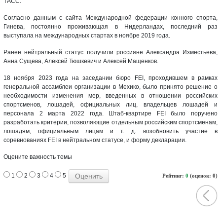
ТАСС.
Согласно данным с сайта Международной федерации конного спорта,
Гинева, постоянно проживающая в Нидерландах, последний раз
выступала на международных стартах в ноябре 2019 года.
Ранее нейтральный статус получили россияне Александра Изместьева,
Анна Сущева, Алексей Тюшкевич и Алексей Мащенков.
18 ноября 2023 года на заседании бюро FEI, проходившем в рамках
генеральной ассамблеи организации в Мехико, было принято решение о
необходимости изменения мер, введенных в отношении российских
спортсменов, лошадей, официальных лиц, владельцев лошадей и
персонала 2 марта 2022 года. Штаб-квартире FEI было поручено
разработать критерии, позволяющие отдельным российским спортсменам,
лошадям, официальным лицам и т. д. возобновить участие в
соревнованиях FEI в нейтральном статусе, и форму декларации.
Оцените важность темы
1
2
3
4
5
Рейтинг:
0
(оценок: 0)