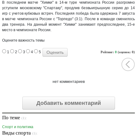
В последнем матче "Химки" в 14-м туре чемпионата России разгромно
уступили московскому "Спартаку", продлив безвыигрышную серию до 14
игр с учетов кубковых встреч. Последняя победа была одержана 7 августа
в матче чемпионата России с "Торпедо" (3:1). После в команде сменилось
два тренера. На данный момент "Химки" занимают предпоследнее, 15-е
место в чемпионате России.
Оцените важность темы
1
2
3
4
5
Рейтинг:
0
(оценок: 0)
нет комментариев
Добавить комментарий
По теме
(1):
Спорт и политика
Виды спорта
(1):