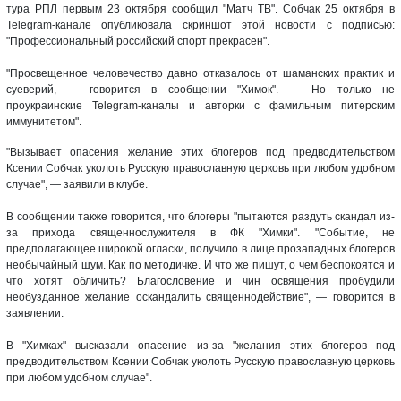
тура РПЛ первым 23 октября сообщил "Матч ТВ". Собчак 25 октября в
Telegram-канале опубликовала скриншот этой новости с подписью:
"Профессиональный российский спорт прекрасен".
"Просвещенное человечество давно отказалось от шаманских практик и
суеверий, — говорится в сообщении "Химок". — Но только не
проукраинские Telegram-каналы и авторки с фамильным питерским
иммунитетом".
"Вызывает опасения желание этих блогеров под предводительством
Ксении Собчак уколоть Русскую православную церковь при любом удобном
случае", — заявили в клубе.
В сообщении также говорится, что блогеры "пытаются раздуть скандал из-
за прихода священнослужителя в ФК "Химки". "Событие, не
предполагающее широкой огласки, получило в лице прозападных блогеров
необычайный шум. Как по методичке. И что же пишут, о чем беспокоятся и
что хотят обличить? Благословение и чин освящения пробудили
необузданное желание оскандалить священнодействие", — говорится в
заявлении.
В "Химках" высказали опасение из-за "желания этих блогеров под
предводительством Ксении Собчак уколоть Русскую православную церковь
при любом удобном случае".