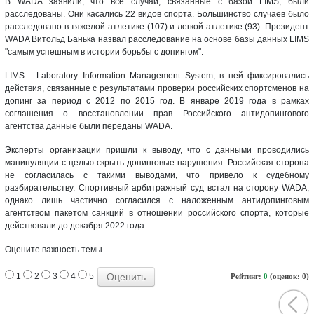
В WADA заявили, что все случаи, связанные с базой LIMS, были
расследованы. Они касались 22 видов спорта. Большинство случаев было
расследовано в тяжелой атлетике (107) и легкой атлетике (93). Президент
WADA Витольд Банька назвал расследование на основе базы данных LIMS
"самым успешным в истории борьбы с допингом".
LIMS - Laboratory Information Management System, в ней фиксировались
действия, связанные с результатами проверки российских спортсменов на
допинг за период с 2012 по 2015 год. В январе 2019 года в рамках
соглашения о восстановлении прав Российского антидопингового
агентства данные были переданы WADA.
Эксперты организации пришли к выводу, что с данными проводились
манипуляции с целью скрыть допинговые нарушения. Российская сторона
не согласилась с такими выводами, что привело к судебному
разбирательству. Спортивный арбитражный суд встал на сторону WADA,
однако лишь частично согласился с наложенным антидопинговым
агентством пакетом санкций в отношении российского спорта, которые
действовали до декабря 2022 года.
Оцените важность темы
1
2
3
4
5
Рейтинг:
0
(оценок: 0)