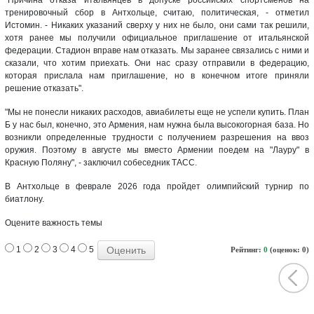
тренировочный сбор в Антхольце, считаю, политическая, - отметил
Истомин. - Никаких указаний сверху у них не было, они сами так решили,
хотя ранее мы получили официальное приглашение от итальянской
федерации. Стадион вправе нам отказать. Мы заранее связались с ними и
сказали, что хотим приехать. Они нас сразу отправили в федерацию,
которая прислала нам приглашение, но в конечном итоге приняли
решение отказать".
"Мы не понесли никаких расходов, авиабилеты еще не успели купить. План
Б у нас был, конечно, это Армения, нам нужна была высокогорная база. Но
возникли определенные трудности с получением разрешения на ввоз
оружия. Поэтому в августе мы вместо Армении поедем на "Лауру" в
Красную Поляну", - заключил собеседник ТАСС.
В Антхольце в феврале 2026 года пройдет олимпийский турнир по
биатлону.
Оцените важность темы
1
2
3
4
5
Рейтинг:
0
(оценок: 0)