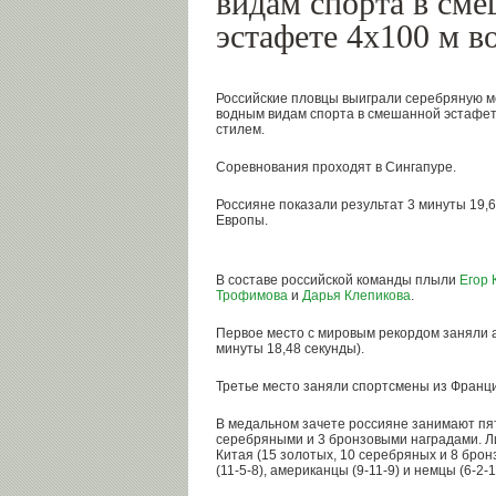
видам спорта в см
эстафете 4x100 м 
Российские пловцы выиграли серебряную м
водным видам спорта в смешанной эстафет
стилем.
Соревнования проходят в Сингапуре.
Россияне показали результат 3 минуты 19,
Европы.
В составе российской команды плыли
Егор 
Трофимова
и
Дарья Клепикова
.
Первое место с мировым рекордом заняли 
минуты 18,48 секунды).
Третье место заняли спортсмены из Франции
В медальном зачете россияне занимают пят
серебряными и 3 бронзовыми наградами. Л
Китая (15 золотых, 10 серебряных и 8 брон
(11-5-8), американцы (9-11-9) и немцы (6-2-1