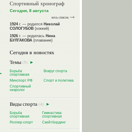
Спортивный хронограф
Сегодня, 8 августа
весь список
1924
г. — родился
Николай
СОЛОГУБОВ
(хоккей)
1926
г. — родилась
Нина
БУЛГАКОВА
(плавание)
1941
г. — родилась
Равиля
Сегодня в новостях
ПРОКОПЕНКО (САЛИМОВА)
(баскетбол)
Темы
(5):
1964
г. — родился
Николай
ЖУРАВСКИЙ
(гребля на байдарках
Борьба
Вокруг спорта
и каноэ)
спортивная
1964
г. — родился
Юрий ХМЫЛЕВ
Минспорт РФ
Спорт и политика
(хоккей)
Спортивный
некролог
читать далее
Виды спорта
(4):
Борьба
Гимнастика
спортивная
спортивная
Роллер-спорт
Скейтбординг