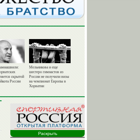
амиашвили:
Мельникова и еще
орватских
шестеро гимнастов из
вляется скрытой
России не получили визы
йкота России
на чемпионат Европы в
Хорватии
Раскрыть