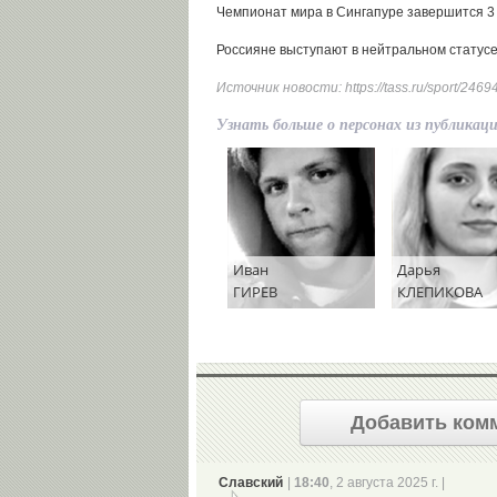
Чемпионат мира в Сингапуре завершится 3 
Россияне выступают в нейтральном статусе
Источник новости:
https://tass.ru/sport/246
Узнать больше о персонах из публикац
Иван
Дарья
ГИРЕВ
КЛЕПИКОВА
Добавить ком
Славский
|
18:40
, 2 августа 2025 г. |