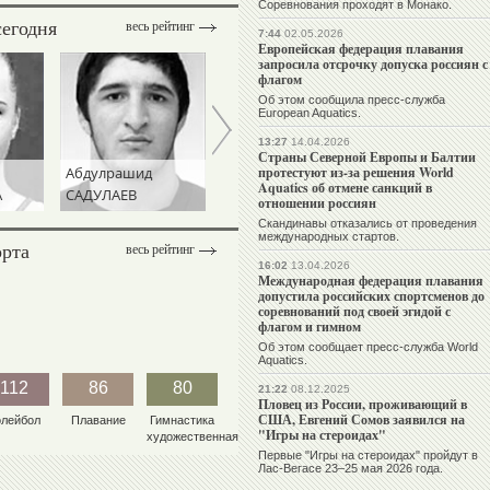
Соревнования проходят в Монако.
сегодня
весь рейтинг
7:44
02.05.2026
Европейская федерация плавания
запросила отсрочку допуска россиян с
флагом
Об этом сообщила пресс-служба
European Aquatics.
13:27
14.04.2026
Страны Северной Европы и Балтии
Абдулрашид
Эмин
Михаил
протестуют из-за решения World
Aquatics об отмене санкций в
А
САДУЛАЕВ
СЕФЕРШАЕВ
МАМИАШВИЛ
отношении россиян
Скандинавы отказались от проведения
международных стартов.
орта
весь рейтинг
16:02
13.04.2026
Международная федерация плавания
допустила российских спортсменов до
соревнований под своей эгидой с
флагом и гимном
Об этом сообщает пресс-служба World
Aquatics.
112
86
80
21:22
08.12.2025
Пловец из России, проживающий в
США, Евгений Сомов заявился на
олейбол
Плавание
Гимнастика
"Игры на стероидах"
художественная
Первые "Игры на стероидах" пройдут в
Лас-Вегасе 23–25 мая 2026 года.