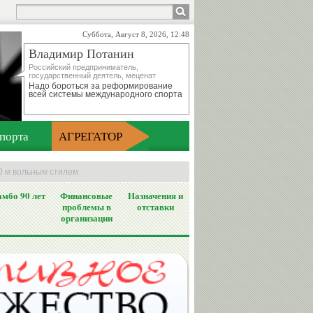
Суббота, Август 8, 2026, 12:48
Владимир Потанин
Российский предприниматель,
государственный деятель, меценат
Надо бороться за реформирование
всей системы международного спорта
порта
АГРЕГАТОР
0 м вольным стилем
мбо 90 лет
Финансовые
Назначения и
проблемы в
отставки
организации