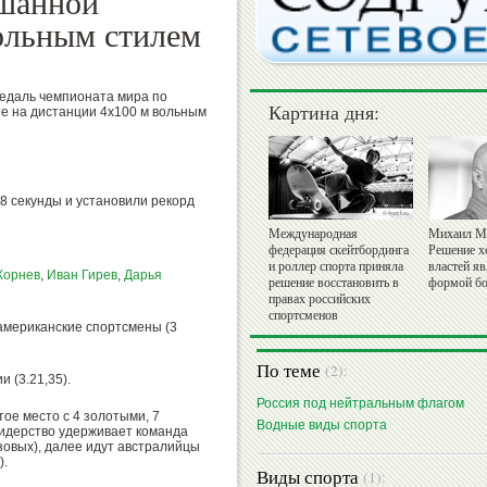
ешанной
вольным стилем
едаль чемпионата мира по
Картина дня:
е на дистанции 4x100 м вольным
68 секунды и установили рекорд
Международная
Михаил М
федерация скейтбординга
Решение х
и роллер спорта приняла
властей я
Корнев
,
Иван Гирев
,
Дарья
решение восстановить в
формой бо
правах российских
спортсменов
американские спортсмены (3
По теме
(2):
 (3.21,35).
Россия под нейтральным флагом
ое место с 4 золотыми, 7
Водные виды спорта
идерство удерживает команда
зовых), далее идут австралийцы
).
Виды спорта
(1):