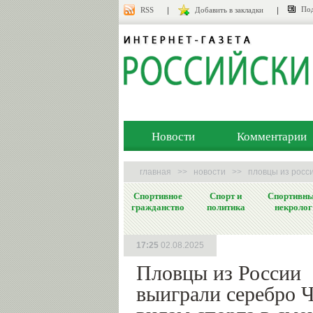
Под
RSS
Добавить в закладки
Новости
Комментарии
главная
>>
новости
>>
пловцы из росс
Спортивное
Спорт и
Спортивн
гражданство
политика
некролог
17:25
02.08.2025
Пловцы из России
выиграли серебро 