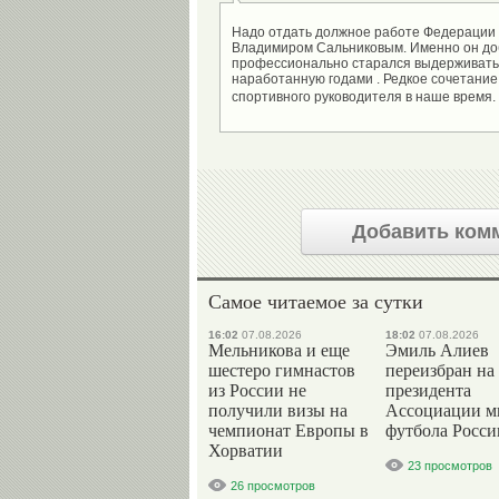
Надо отдать должное работе Федерации 
Владимиром Сальниковым. Именно он до
профессионально старался выдерживать 
наработанную годами . Редкое сочетание
Добавить ком
Самое читаемое за сутки
16:02
07.08.2026
18:02
07.08.2026
Мельникова и еще
Эмиль Алиев
шестеро гимнастов
переизбран на
из России не
президента
получили визы на
Ассоциации м
чемпионат Европы в
футбола Росси
Хорватии
23 просмотров
26 просмотров