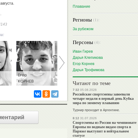
августа.
Плавание
.
Регионы
(1):
94143
За рубежом
ии:
Персоны
(4):
Иван Гирев
Дарья Клепикова
Егор Корнев
Дарья Трофимова
Егор
Дарья
КОРНЕВ
ТРОФИМОВА
Читают по теме
7:32
05.08.2026
Российские спортсмены завоевали
четыре медали в первый день Кубка
мира по зимнему плаванию
Турнир проходит в Аргентине.
ментарий
8:12
31.07.2026
Спортсмены из России на чемпионате
Европы по водным видам спорта в
Париже выступят в нейтральном
статусе