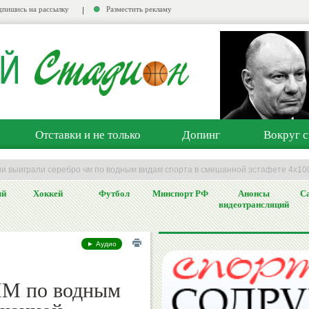
пишись на рассылку
Разместить рекламу
Отставки и не только
Допинг
Вокруг с
ии выиграли серебро чм по водным видам спорта в смешанной эстафете 4x10
ый
Хоккей
Футбол
Минспорт РФ
Анонсы
Са
видеотрансляций
► Аудио
ЧМ по водным