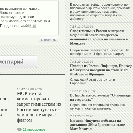
В программу войдут соревнования по
плаванию в крытом бассейне, прыжкам
по плаванию во главе с
в воду, синхронному плаванию,
бросовестно и
плаванию на открытой воде и хай-
систему подготовки
дайвингу.
 великолепного спортсмена и
7:17
13.07.2026
Спортсмены из России выиграли
медальный зачет юниорского
чемпионата Европы по плаванию в
Ответить
Мюнхене
Спортсмены завоевали 15 золотых, 10
серебряных и 11 бронзовых наград.
ментарий
7:42
29.05.2026
Пловцы из России Лифинцев, Пригода
и Чикунова победили на этапе Mare
Nostrum во Франции
Следующий этап состоится в
Барселоне.
15:47
07.08.2026
10:27
26.05.2026
МОК не стал
В Лас-Вегасе состоялась "Олимпиада
 пост
комментировать
на стероидах"
запрет гимнасткам из
Соревнования прошли по плаванию,
легкой и тяжелой атлетике.
ини-
России выступать на
и
чемпионате мира с
7:42
25.05.2026
флагом
Евгения Чикунова победила на
дистанции 200 м брассом на этапе
Mare Nostrum
22 просмотров