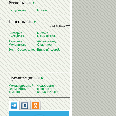
Регионы
(2):
За рубежом
Москва
Персоны
(6):
весь список
Виктория
Михаил
Листунова
Мамиашвили
Ангелина
Абдулрашид
Мельникова
Садулаев
Эмин Сефершаев
Виталий Щербо
Организации
(2):
Международный
Федерация
Олимпийский
спортивной
комитет
борьбы России