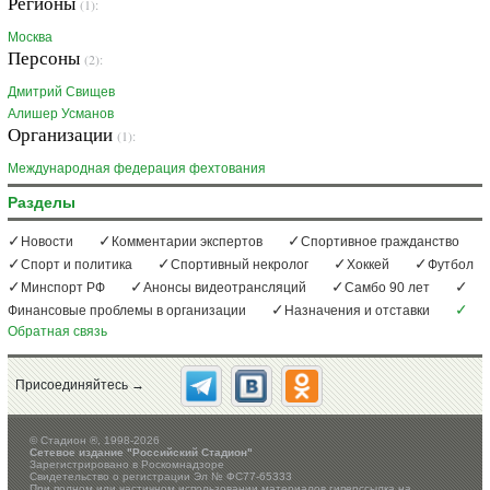
Регионы
(1):
Москва
Персоны
(2):
Дмитрий Свищев
Алишер Усманов
Организации
(1):
Международная федерация фехтования
Разделы
Новости
Комментарии экспертов
Спортивное гражданство
Спорт и политика
Спортивный некролог
Хоккей
Футбол
Минспорт РФ
Анонсы видеотрансляций
Самбо 90 лет
Финансовые проблемы в организации
Назначения и отставки
Обратная связь
Присоединяйтесь →
©
Стадион ®, 1998-2026
Сетевое издание "Российский Стадион"
Зарегистрировано в Роскомнадзоре
Свидетельство о регистрации Эл № ФС77-65333
При полном или частичном использовании материалов гиперссылка на