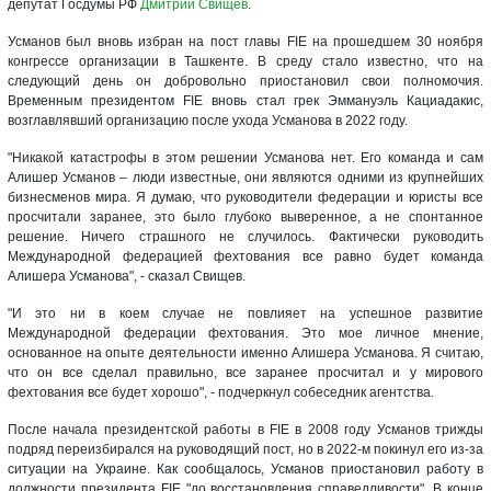
депутат Госдумы РФ
Дмитрий Свищев
.
Усманов был вновь избран на пост главы FIE на прошедшем 30 ноября
конгрессе организации в Ташкенте. В среду стало известно, что на
следующий день он добровольно приостановил свои полномочия.
Временным президентом FIE вновь стал грек Эммануэль Кациадакис,
возглавлявший организацию после ухода Усманова в 2022 году.
"Никакой катастрофы в этом решении Усманова нет. Его команда и сам
Алишер Усманов – люди известные, они являются одними из крупнейших
бизнесменов мира. Я думаю, что руководители федерации и юристы все
просчитали заранее, это было глубоко выверенное, а не спонтанное
решение. Ничего страшного не случилось. Фактически руководить
Международной федерацией фехтования все равно будет команда
Алишера Усманова", - сказал Свищев.
"И это ни в коем случае не повлияет на успешное развитие
Международной федерации фехтования. Это мое личное мнение,
основанное на опыте деятельности именно Алишера Усманова. Я считаю,
что он все сделал правильно, все заранее просчитал и у мирового
фехтования все будет хорошо", - подчеркнул собеседник агентства.
После начала президентской работы в FIE в 2008 году Усманов трижды
подряд переизбирался на руководящий пост, но в 2022-м покинул его из-за
ситуации на Украине. Как сообщалось, Усманов приостановил работу в
должности президента FIE "до восстановления справедливости". В конце