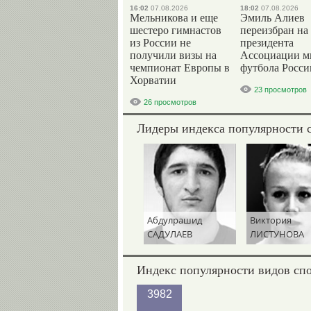
16:02
07.08.2026
18:02
07.08.2026
Мельникова и еще
Эмиль Алиев
шестеро гимнастов
переизбран на
из России не
президента
получили визы на
Ассоциации м
чемпионат Европы в
футбола Росси
Хорватии
23 просмотров
26 просмотров
Лидеры индекса популярности 
Абдулрашид
Виктория
САДУЛАЕВ
ЛИСТУНОВА
Индекс популярности видов сп
3982