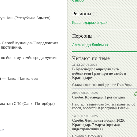
Самбо
Регионы
(1):
сул Наш (Республика Адыгея) —
Краснодарский край
Персоны
(1):
— Сергей Кузнецов (Свердловская
Александр Любимов
 противника.
Читают по теме
 по боевому самбо среди мужчин:
11:12
29.06.2025
В Краснодаре определились
победители Гран-при по самбо в
Краснодаре
) — Павел Пантелеев
Стали известны победители Гран?при.
20:02
08.03.2025
Самбо. Краснодар. Третий день
наткин СПб (Санкт-Петербург) —
На старт вышли самбисты страны из 66
краев, областей и республик России.
14:55
07.03.2025
Самбо. Чемпионат России 2025.
Краснодар. 7 марта (прямая
видеотрансляция)
ии:
Начало в 15:55 мск