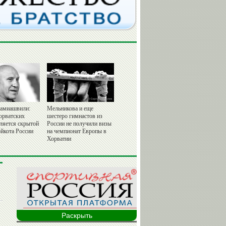
амиашвили:
Мельникова и еще
орватских
шестеро гимнастов из
вляется скрытой
России не получили визы
йкота России
на чемпионат Европы в
Хорватии
Раскрыть