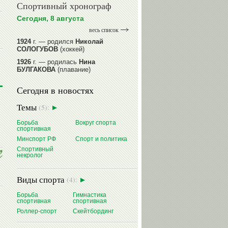
Спортивный хронограф
Сегодня, 8 августа
весь список
1924
г. — родился
Николай
СОЛОГУБОВ
(хоккей)
1926
г. — родилась
Нина
БУЛГАКОВА
(плавание)
1941
г. — родилась
Равиля
Сегодня в новостях
ПРОКОПЕНКО (САЛИМОВА)
(баскетбол)
Темы
(5):
1964
г. — родился
Николай
ЖУРАВСКИЙ
(гребля на байдарках
Борьба
Вокруг спорта
и каноэ)
спортивная
1964
г. — родился
Юрий ХМЫЛЕВ
Минспорт РФ
Спорт и политика
(хоккей)
Спортивный
некролог
читать далее
Виды спорта
(4):
Борьба
Гимнастика
спортивная
спортивная
Роллер-спорт
Скейтбординг