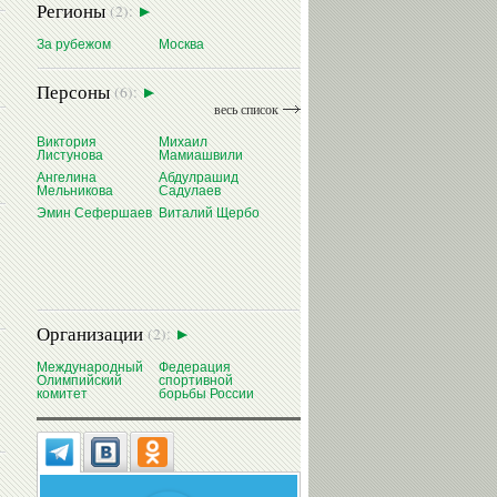
Регионы
(2):
За рубежом
Москва
Персоны
(6):
весь список
Виктория
Михаил
Листунова
Мамиашвили
Ангелина
Абдулрашид
Мельникова
Садулаев
Эмин Сефершаев
Виталий Щербо
Организации
(2):
Международный
Федерация
Олимпийский
спортивной
комитет
борьбы России