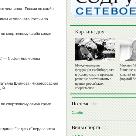
ся чемпионат России по самбо.
инки чемпионата России по
Картина дня:
 по спортивному самбо среди
ть) — Софья Емелюкова
Международная
Михаил М
федерация скейтбординга
Решение х
и роллер спорта приняла
властей я
решение восстановить в
формой бо
 Татьяна Шуянова (Нижегородская
правах российских
ей.
спортсменов
По теме
(1):
 по спортивному самбо среди
Самбо
Виды спорта
(1):
ладимир Гладких (Свердловская