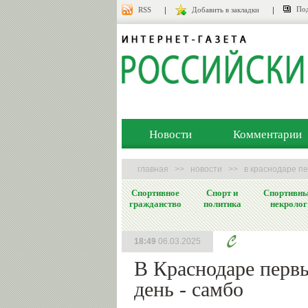
Под
RSS
Добавить в закладки
Новости
Комментарии
главная
>>
новости
>>
в краснодаре пе
Спортивное
Спорт и
Спортивн
гражданство
политика
некролог
18:49
06.03.2025
В Краснодаре перв
день - самбо