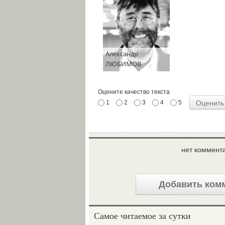
Александр
ЛЮБИМОВ
Оцените качество текста
1
2
3
4
5
нет коммент
Добавить ком
Самое читаемое за сутки