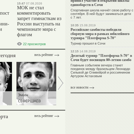
принял участие в открытии школы
15:47
07.08.2026
единоборств в Сочи
МОК не стал
Спортивная школа начнёт свою работу с
 пост
комментировать
сентября. В ней будут заниматься дети
с 7 лет.
запрет гимнасткам из
ини-
России выступать на
10:35
15.08.2019
и
чемпионате мира с
Российские самбисты победили
сборную мира в рамках юбилейного
флагом
турнира "Плотформа S-70"
Турнир прошел в Сочи
22 просмотров
12:15
14.08.2019
сегодня
весь рейтинг
Десятый турнир "Плотформа S-70" в
Сочи будет посвящен 80-летию самбо
Главным событием вечера станет
поединок между бразильцем Леонардо
Сильвой де Оливейрой и россиянином
Артуром Астаховым
все новости
Эмин
Михаил
Виталий
СЕФЕРШАЕВ
МАМИАШВИЛИ
ЩЕРБО
орта
весь рейтинг