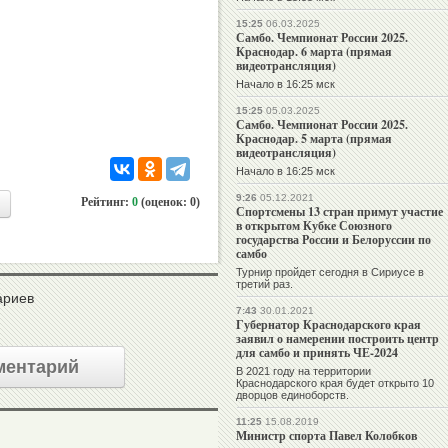
15:25
06.03.2025
Самбо. Чемпионат России 2025.
Краснодар. 6 марта (прямая
видеотрансляция)
Начало в 16:25 мск
15:25
05.03.2025
Самбо. Чемпионат России 2025.
Краснодар. 5 марта (прямая
видеотрансляция)
Начало в 16:25 мск
9:26
05.12.2021
Рейтинг:
0
(оценок: 0)
Спортсмены 13 стран примут участие
в открытом Кубке Союзного
государства России и Белоруссии по
самбо
Турнир пройдет сегодня в Сириусе в
третий раз.
ариев
7:43
30.01.2021
Губернатор Краснодарского края
заявил о намерении построить центр
для самбо и принять ЧЕ-2024
ментарий
В 2021 году на территории
Краснодарского края будет открыто 10
дворцов единоборств.
11:25
15.08.2019
Министр спорта Павел Колобков