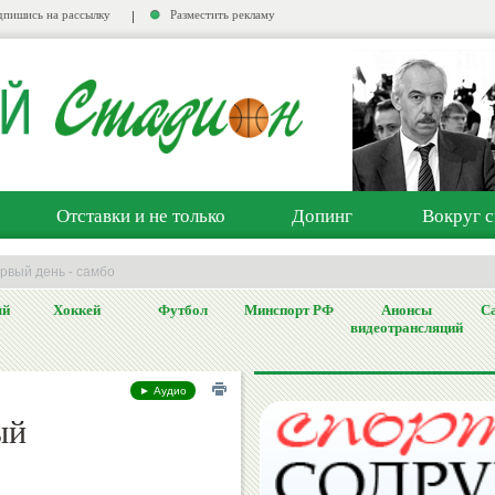
пишись на рассылку
Разместить рекламу
Отставки и не только
Допинг
Вокруг с
рвый день - самбо
ый
Хоккей
Футбол
Минспорт РФ
Анонсы
Са
видеотрансляций
► Аудио
ый