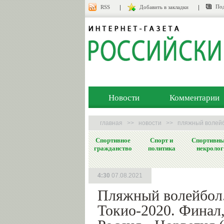
Под
RSS
Добавить в закладки
Новости
Комментарии
главная
>>
новости
>>
пляжный волейб
Спортивное
Спорт и
Спортивн
гражданство
политика
некролог
4:30
07.08.2021
Пляжный волейбол
Токио-2020. Финал