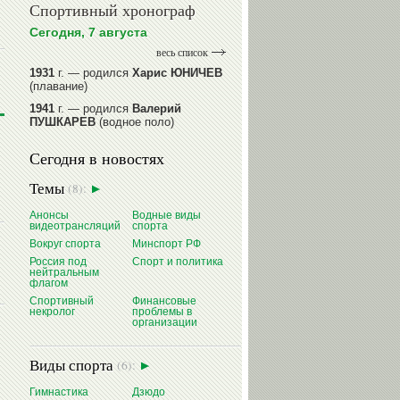
Спортивный хронограф
Сегодня, 7 августа
весь список
1931
г. — родился
Харис ЮНИЧЕВ
(плавание)
1941
г. — родился
Валерий
ПУШКАРЕВ
(водное поло)
1947
г. — родился
Валерий
Сегодня в новостях
ИЛЬИНЫХ
(гимнастика спортивная)
1954
г. — родился
Валерий
Темы
(8):
ГАЗЗАЕВ
(футбол)
1956
Анонсы
г. — родился
Владимир
Водные виды
видеотрансляций
спорта
РЫБАКОВ
(легкая атлетика)
Вокруг спорта
Минспорт РФ
читать далее
Россия под
Спорт и политика
нейтральным
флагом
Спортивный
Финансовые
некролог
проблемы в
организации
Виды спорта
(6):
Гимнастика
Дзюдо