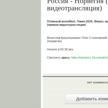
Россия - Норвегия 
видеотрансляция)
Пляжный волейбол. Токио-2020. Финал, м
(прямая видеотрансляция)
Вячеслав Красильников / Олег Стояновский (
(Норвегия)
Начало в 05:30 мск
Смотреть
здесь
:
https://olympics.1tv.ru/watch/
нет коммент
Добавить ком