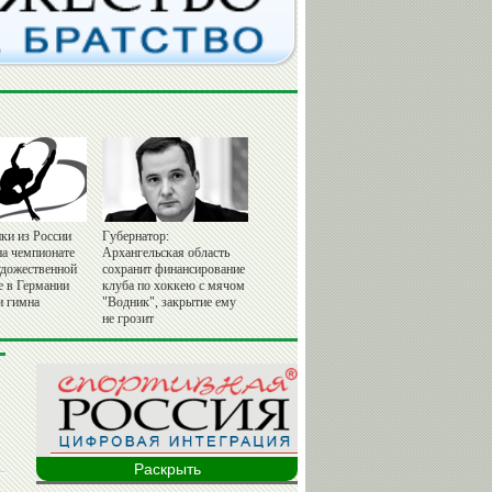
ки из России
Губернатор:
на чемпионате
Архангельская область
удожественной
сохранит финансирование
е в Германии
клуба по хоккею с мячом
и гимна
"Водник", закрытие ему
не грозит
Раскрыть