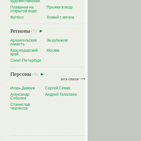
художественная
Плавание на
Прыжки в воду
открытой воде
Футбол
Хоккей с мячом
Регионы
(5):
Архангельская
За рубежом
область
Краснодарский
Москва
край
Санкт-Петербург
Персоны
(5):
весь список
Игорь Дивеев
Сергей Семак
Александр
Андрей Талалаев
Соболев
Станислав
Черчесов