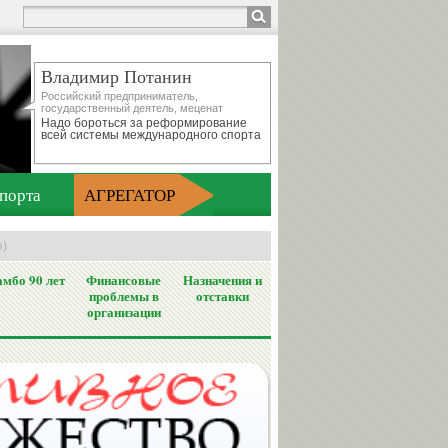
Владимир Потанин
Российский предприниматель,
государственный деятель, меценат
Надо бороться за реформирование
всей системы международного спорта
порта
АГРЕГАТОР
я)
мбо 90 лет
Финансовые
Назначения и
проблемы в
отставки
организации