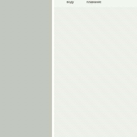
воду
плавание