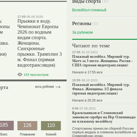
Виды спорта
(1):
Волейбол пляжный
17:05
06.08.2026
.
Прыжки в воду.
Регионы
(1):
ропы
Чемпионат Европы
ым
2026 по водным
За рубежом
видам спорта.
шка.
Женщины.
Читают по теме
я
Синхронные
17:55
10.10.2021
ия)
прыжки. Трамплин 3
Пляжный волейбол. Мировой тур.
м. Финал (прямая
Матч за 3 место. Женщины. Россия -
видеотрансляция)
США (прямая видеотрансляция)
Начало в 17:55 мск
143 просмотров
19:55
09.10.2021
Пляжный волейбол. Мировой тур.
орта
весь рейтинг
Финал. Женщины. 1/2 финала
(прямая видеотрансляция)
Начало в 20:25 мск
9:56
07.08.2021
Красильников и Стояновский
завоевали серебро на Игр Олимпиады
по пляжному волейболу
185
126
110
Спортсмены принесли сборной России
первую медаль в пляжном волейболе на
Бокс
Плавание
Хоккей
Олимпийских играх.