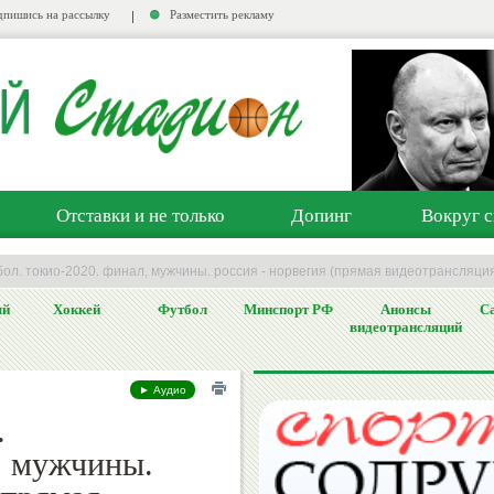
пишись на рассылку
Разместить рекламу
Отставки и не только
Допинг
Вокруг с
ол. токио-2020. финал, мужчины. россия - норвегия (прямая видеотрансляци
ый
Хоккей
Футбол
Минспорт РФ
Анонсы
Са
видеотрансляций
► Аудио
.
, мужчины.