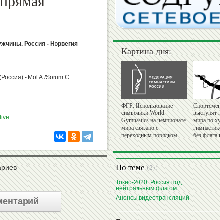
(прямая
ужчины. Россия - Норвегия
Картина дня:
Россия) - Mol A./Sorum C.
ФГР: Использование
Спортсмен
символики World
выступят 
live
Gymnastics на чемпионате
мира по х
мира связано с
гимнастик
переходным порядком
без флага 
По теме
(2):
ариев
Токио-2020. Россия под
нейтральным флагом
Анонсы видеотрансляций
ментарий