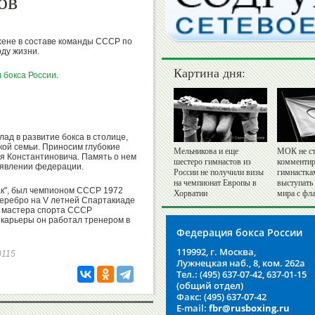
ов
хене в составе команды СССР по
оду жизни.
Картина дня:
 бокса России
.
ад в развитие бокса в столице,
ской семьи. Приносим глубокие
Мельникова и еще
МОК не ст
я Константиновича. Память о нем
шестеро гимнастов из
комментир
заявлении федерации.
России не получили визы
гимнастка
на чемпионат Европы в
выступать
к", был чемпионом СССР 1972
Хорватии
мира с фл
 серебро на V летней Спартакиаде
е мастера спорта СССР
 карьеры он работал тренером в
Федерация бокса России
119992, г. Москва,
90115
Лужнецкая наб., 8, ком. 262а
Тел.: (495) 637-07-42, 637-01-15
(общий отдел)
Факс: (495) 637-07-42
E-mail:
fbr@rusboxing.ru