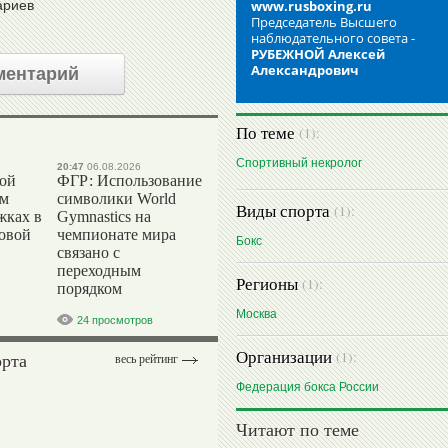
www.rusboxing.ru
ариев
Председатель Высшего
наблюдательного совета -
РУБЕЖНОЙ Алексей
Александрович
ментарий
По теме
(1):
Спортивный некролог
20:47
06.08.2026
вой
ФГР: Использование
ом
символики World
Виды спорта
(1):
жках в
Gymnastics на
ровой
чемпионате мира
Бокс
связано с
переходным
Регионы
(1):
порядком
Москва
24 просмотров
Организации
(1):
орта
весь рейтинг
Федерация бокса России
Читают по теме