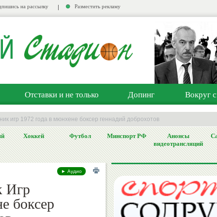
пишись на рассылку
Разместить рекламу
Отставки и не только
Допинг
Вокруг с
ник игр 1972 года в мюнхене боксер геннадий доброхотов
ый
Хоккей
Футбол
Минспорт РФ
Анонсы
Са
видеотрансляций
► Аудио
к Игр
е боксер