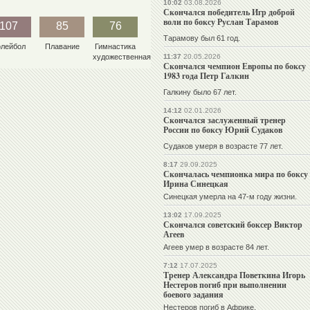
10:02
03.08.2026
Скончался победитель Игр доброй
воли по боксу Руслан Тарамов
107
85
76
Тарамову был 61 год.
олейбол
Плавание
Гимнастика
художественная
11:37
20.05.2026
Скончался чемпион Европы по боксу
1983 года Петр Галкин
Галкину было 67 лет.
14:12
02.01.2026
Скончался заслуженный тренер
России по боксу Юрий Судаков
Судаков умеря в возрасте 77 лет.
8:17
29.09.2025
Скончалась чемпионка мира по боксу
Ирина Синецкая
Синецкая умерла на 47-м году жизни.
13:02
17.09.2025
Скончался советский боксер Виктор
Агеев
Агеев умер в возрасте 84 лет.
7:12
17.07.2025
Тренер Александра Поветкина Игорь
Нестеров погиб при выполнении
боевого задания
Нестеров погиб в Африке.