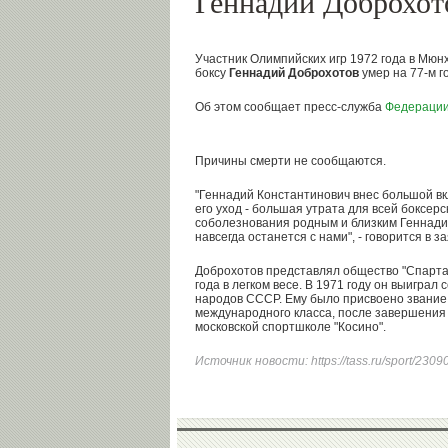
Геннадий Доброхот
Участник Олимпийских игр 1972 года в Мюн
боксу
Геннадий Доброхотов
умер на 77-м г
Об этом сообщает пресс-служба
Федерации
Причины смерти не сообщаются.
"Геннадий Константинович внес большой вкл
его уход - большая утрата для всей боксер
соболезнования родным и близким Геннади
навсегда останется с нами", - говорится в 
Доброхотов представлял общество "Спарта
года в легком весе. В 1971 году он выиграл
народов СССР. Ему было присвоено звани
международного класса, после завершения
московской спортшколе "Косино".
Источник новости:
https://tass.ru/sport/230