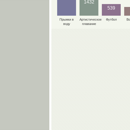
1432
539
Прыжки в
Артистическое
Футбол
В
воду
плавание