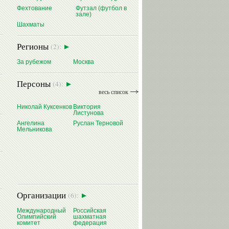
Фехтование
Футзал (футбол в
зале)
Шахматы
Регионы
(2):
За рубежом
Москва
Персоны
(4):
весь список
Николай Куксенков
Виктория
Листунова
Ангелина
Руслан Терновой
Мельникова
Организации
(6):
Международный
Российская
Олимпийский
шахматная
комитет
федерация