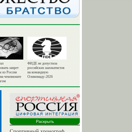
ал
ФИДЕ не допустила
овать запрет
российских шахматистов
м из России
на командную
 на чемпионате
Олимпиаду-2026
агом
Раскрыть
Спортивный хронограф