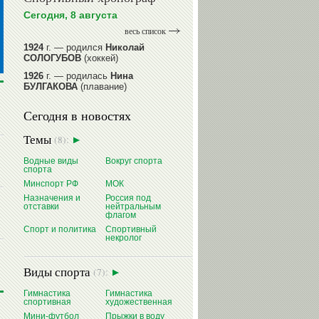
Сегодня, 8 августа
весь список
1924
г. — родился
Николай
СОЛОГУБОВ
(хоккей)
1926
г. — родилась
Нина
БУЛГАКОВА
(плавание)
1941
г. — родилась
Равиля
Сегодня в новостях
ПРОКОПЕНКО (САЛИМОВА)
(баскетбол)
Темы
(8):
1964
г. — родился
Николай
ЖУРАВСКИЙ
(гребля на байдарках
Водные виды
Вокруг спорта
и каноэ)
спорта
1964
г. — родился
Юрий ХМЫЛЕВ
Минспорт РФ
МОК
(хоккей)
Назначения и
Россия под
отставки
нейтральным
читать далее
флагом
Спорт и политика
Спортивный
некролог
Виды спорта
(7):
Гимнастика
Гимнастика
спортивная
художественная
Мини-футбол
Прыжки в воду