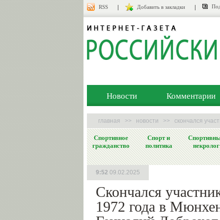
Под
RSS
Добавить в закладки
Новости
Комментарии
главная
>>
новости
>>
скончался участ
Спортивное
Спорт и
Спортивн
гражданство
политика
некролог
9:52
09.02.2025
Скончался участни
1972 года в Мюнхен