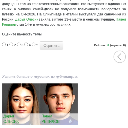
допущены только те отечественные саночники, кто выступает в одиночных
санях, а экипажи саней-двоек не получили возможности побороться за
путевки на ОИ-2026. На Олимпиаде в Италии выступали два саночника из
России:
Дарья Олесик
заняла в итоге 13-е место в женском турнире,
Павел
Репилов
стал 14-м в мужских состязаниях.
Оцените важность темы
1
2
3
4
5
Рейтинг:
0
(оценок: 0)
Узнать больше о персонах из публикации:
Дарья
Павел
ОЛЕСИК
РЕПИЛОВ