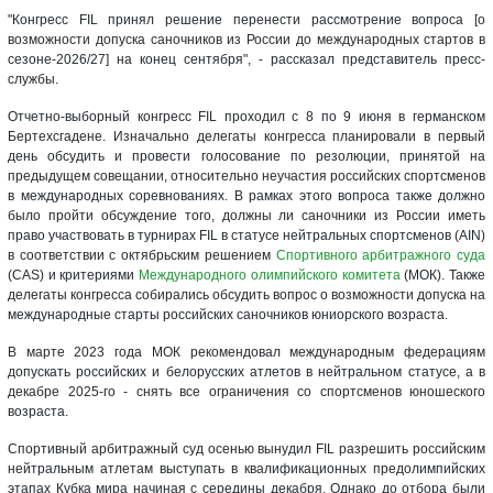
"Конгресс FIL принял решение перенести рассмотрение вопроса [о
возможности допуска саночников из России до международных стартов в
сезоне-2026/27] на конец сентября", - рассказал представитель пресс-
службы.
Отчетно-выборный конгресс FIL проходил с 8 по 9 июня в германском
Бертехсгадене. Изначально делегаты конгресса планировали в первый
день обсудить и провести голосование по резолюции, принятой на
предыдущем совещании, относительно неучастия российских спортсменов
в международных соревнованиях. В рамках этого вопроса также должно
было пройти обсуждение того, должны ли саночники из России иметь
право участвовать в турнирах FIL в статусе нейтральных спортсменов (AIN)
в соответствии с октябрьским решением
Спортивного арбитражного суда
(CAS) и критериями
Международного олимпийского комитета
(МОК). Также
делегаты конгресса собирались обсудить вопрос о возможности допуска на
международные старты российских саночников юниорского возраста.
В марте 2023 года МОК рекомендовал международным федерациям
допускать российских и белорусских атлетов в нейтральном статусе, а в
декабре 2025-го - снять все ограничения со спортсменов юношеского
возраста.
Спортивный арбитражный суд осенью вынудил FIL разрешить российским
нейтральным атлетам выступать в квалификационных предолимпийских
этапах Кубка мира начиная с середины декабря. Однако до отбора были