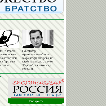
ки из России
Губернатор:
на чемпионате
Архангельская область
удожественной
сохранит финансирование
е в Германии
клуба по хоккею с мячом
и гимна
"Водник", закрытие ему
не грозит
Раскрыть