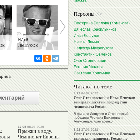
Москва
Персоны
(9):
Екатерина Бирлова (Хомякова)
Вячеслав Красильников
Илья Лешуков
Илья
Никита
Надежда
Никита Лямин
ОВ
ЛЕШУКОВ
ЛЯМИН
МАКРОГУЗОВ
Надежда Макрогузова
Константин Семенов
Олег Стояновский
Евгения Уколова
Светлана Холомина
ариев
Читают по теме
8:22
04.07.2022
ментарий
Олег Стояновский и Илья Лешуков
выиграли десятый подряд этап
чемпионата России
В финале Лешуков и Стояновский
победили Руслана Быканова и
Александра Крамаренко.
17:05
06.08.2026
8:52
27.06.2022
.
Прыжки в воду.
Олег Стояновский и Илья Лешуков
ропы
Чемпионат Европы
выиграли чемпионат России по