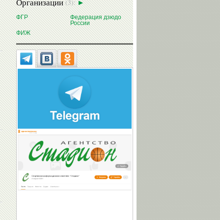
Организации
(3):
ФГР
Федерация дзюдо
России
ФИЖ