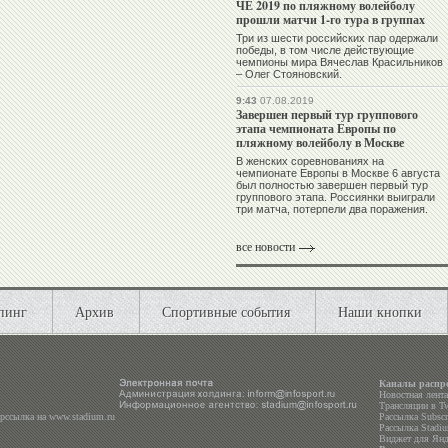
ЧЕ 2019 по пляжному волейболу
прошли матчи 1-го тура в группах
Три из шести российских пар одержали
победы, в том числе действующие
чемпионы мира Вячеслав Красильников
– Олег Стояновский.
9:43
07.08.2019
Завершен первый тур группового
этапа чемпионата Европы по
пляжному волейболу в Москве
В женских соревнованиях на
чемпионате Европы в Москве 6 августа
был полностью завершен первый тур
группового этапа. Россиянки выиграли
три матча, потерпели два поражения.
все новости
пинг
Архив
Спортивные события
Наши кнопки
Каналы распр
Новостная лент
Трансляции в
Tw
ерссылка на
www.stadium.ru
Рассылка Subscri
Рассылка Stadiu
Виджет для Янд