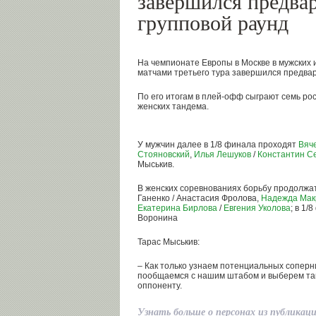
завершился предва
групповой раунд
На чемпионате Европы в Москве в мужских и
матчами третьего тура завершился предвар
По его итогам в плей-офф сыграют семь рос
женских тандема.
У мужчин далее в 1/8 финала
проходят
Вяч
Стояновский
,
Илья Лешуков
/
Константин С
Мыськив.
В женских соревнованиях борьбу продолжат
Ганенко / Анастасия Фролова,
Надежда Мак
Екатерина Бирлова
/
Евгения Уколова
; в 1/
Воронина
Тарас Мыськив:
– Как только узнаем потенциальных соперни
пообщаемся с нашим штабом и выберем так
оппоненту.
Узнать больше о персонах из публикац