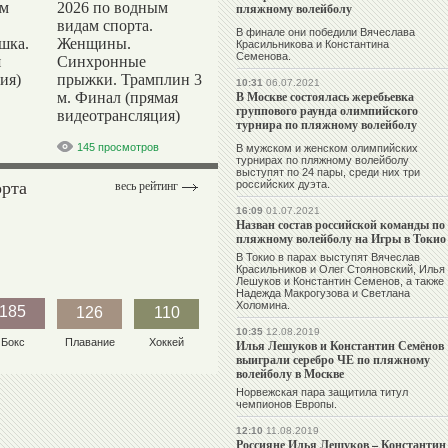
ым
2026 по водным
пляжному волейболу
видам спорта.
В финале они победили Вячеслава
шка.
Женщины.
Красильникова и Константина
Семенова.
я
Синхронные
ия)
прыжки. Трамплин 3
10:31
06.07.2021
В Москве состоялась жеребьевка
м. Финал (прямая
группового раунда олимпийского
видеотрансляция)
турнира по пляжному волейболу
145 просмотров
В мужском и женском олимпийских
турнирах по пляжному волейболу
выступят по 24 пары, среди них три
орта
российских дуэта.
весь рейтинг
16:09
01.07.2021
Назван состав российской команды по
пляжному волейболу на Игры в Токио
В Токио в парах выступят Вячеслав
Красильников и Олег Стояновский, Илья
Лешуков и Константин Семенов, а также
Надежда Макрогузова и Светлана
Холомина.
185
126
110
10:35
12.08.2019
Бокс
Плавание
Хоккей
Илья Лешуков и Константин Семёнов
выиграли серебро ЧЕ по пляжному
волейболу в Москве
Норвежская пара защитила титул
чемпионов Европы.
12:10
11.08.2019
Россияне Илья Лешуков – Константин