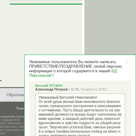
Уважаемые пользователи Вы можете написать
ПРИВЕТСТВИЕ/ПОЗДРАВЛЕНИЕ любой персоне,
информация о которой содержится в нашей
БД
Персоналий
!
Виталий ЛОГВИН
Александр Петухов
|
11:41
, 02 августа 2026 |
Обратная связь
Уважаемый Виталий Николаевич!
От всей души желаю Вам неизменного благопо
лучия, прекрасного настроения и неиссякаемог
Разработка и поддержка
ООО "Стадион"
о оптимизма. Пусть Ваша деятельность на зан
имаемой должности всегда будет наполнена яр
остранения публикаций
кими идеями, а каждый рабочий день приносит
а в формате RSS
вдохновение и чувство гордости за общий резу
itter
,
ВКонтакте
,
Google+
be (два раза в день)
льтат. Творческих успехов Вам, смелых решени
m.ru (два раза в день)
й и новых профессиональных побед на благо н
екса
ашего любимого вида спорта!