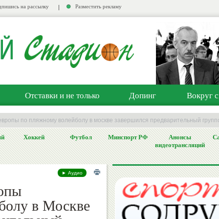
пишись на рассылку
Разместить рекламу
Отставки и не только
Допинг
Вокруг с
европы по пляжному волейболу в москве завершился предварительный групп
ый
Хоккей
Футбол
Минспорт РФ
Анонсы
Са
видеотрансляций
► Аудио
опы
болу в Москве