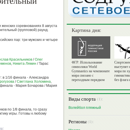
рительный
 женских соревнованиях 8 августа
Картина дня:
ительный (групповой) раунд.
сийских пар: три мужских и четыре
еслав Красильников
/
Олег
ФГР: Использование
Спортсмен
еменов
,
Никита Лямин
/ Тарас
символики World
выступят 
Gymnastics на чемпионате
мира по х
мира связано с
гимнастик
: в 1/16 финала - Александра
переходным порядком
без флага 
рогузова
/
Светлана Холомина
,
8 финала - Мария Бочарова / Мария
Виды спорта
(1):
Волейбол пляжный
ков по 1/8 финала, то сразу
тику игры. Готовы к любому
Регионы
(1):
ии: