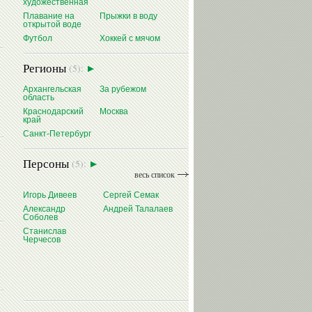
художественная
Плавание на
Прыжки в воду
открытой воде
Футбол
Хоккей с мячом
Регионы
(5):
Архангельская
За рубежом
область
Краснодарский
Москва
край
Санкт-Петербург
Персоны
(5):
весь список
Игорь Дивеев
Сергей Семак
Александр
Андрей Талалаев
Соболев
Станислав
Черчесов