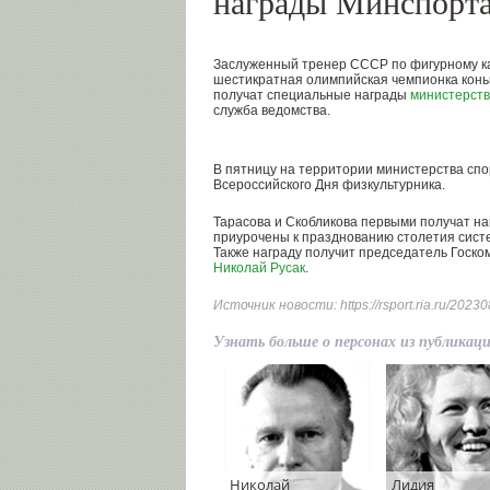
награды Минспорта
Заслуженный тренер СССР по фигурному 
шестикратная олимпийская чемпионка кон
получат специальные награды
министерств
служба ведомства.
В пятницу на территории министерства сп
Всероссийского Дня физкультурника.
Тарасова и Скобликова первыми получат н
приурочены к празднованию столетия сист
Также награду получит председатель Госко
Николай Русак
.
Источник новости:
https://rsport.ria.ru/20
Узнать больше о персонах из публикац
Николай
Лидия