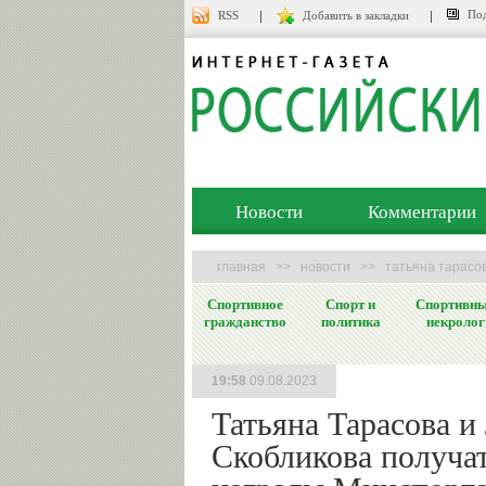
Под
RSS
Добавить в закладки
Новости
Комментарии
главная
>>
новости
>>
татьяна тарасо
Спортивное
Спорт и
Спортивн
гражданство
политика
некролог
19:58
09.08.2023
Татьяна Тарасова и
Скобликова получа