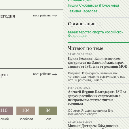
Лидия Скобликова (Полозкова)
Татьяна Тарасова
сегодня
весь рейтинг
Организации
(1):
Министерство спорта Российской
Федерации
Читают по теме
17:02
08.07.2026
Ирина Роднина: Количество квот
фигуристов на Олимпийских играх
зависит от ISU, а не от решения МОК
орта
Роднина: В фигурном катании мы
весь рейтинг
четыре года нигде не выступали, у нас
нет ни рейтинга, ничего.
9:47
05.07.2026
Алексей Ягудин: Благодарить ISU за
допуск российских спортсменов в
нейтральном статусе считаю
смешным
110
104
84
Об этом Ягудин заявил на Дне
московского спорта.
Хоккей
Волейбол
Бокс
17:10
13.05.2026
Михаил Дегтярев: Объединения