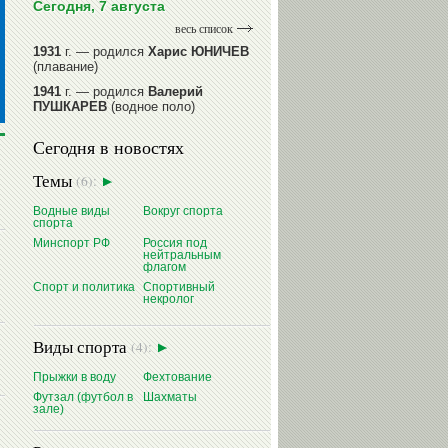
Сегодня, 7 августа
весь список
1931
г. — родился
Харис ЮНИЧЕВ
(плавание)
1941
г. — родился
Валерий
ПУШКАРЕВ
(водное поло)
1947
г. — родился
Валерий
Сегодня в новостях
ИЛЬИНЫХ
(гимнастика спортивная)
1954
г. — родился
Валерий
Темы
(6):
ГАЗЗАЕВ
(футбол)
1956
Водные виды
г. — родился
Вокруг спорта
Владимир
спорта
РЫБАКОВ
(легкая атлетика)
Минспорт РФ
Россия под
нейтральным
читать далее
флагом
Спорт и политика
Спортивный
некролог
Виды спорта
(4):
Прыжки в воду
Фехтование
Футзал (футбол в
Шахматы
зале)