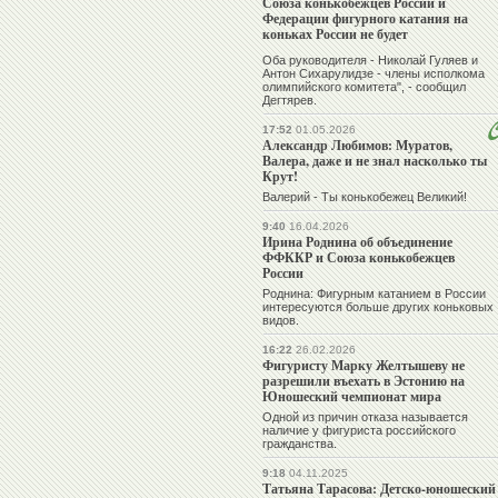
Союза конькобежцев России и
Федерации фигурного катания на
коньках России не будет
Оба руководителя - Николай Гуляев и
Антон Сихарулидзе - члены исполкома
олимпийского комитета", - сообщил
Дегтярев.
17:52
01.05.2026
Александр Любимов: Муратов,
Валера, даже и не знал насколько ты
Крут!
Валерий - Ты конькобежец Великий!
9:40
16.04.2026
Ирина Роднина об объединение
ФФККР и Союза конькобежцев
России
Роднина: Фигурным катанием в России
интересуются больше других коньковых
видов.
16:22
26.02.2026
Фигуристу Марку Желтышеву не
разрешили въехать в Эстонию на
Юношеский чемпионат мира
Одной из причин отказа называется
наличие у фигуриста российского
гражданства.
9:18
04.11.2025
Татьяна Тарасова: Детско-юношеский