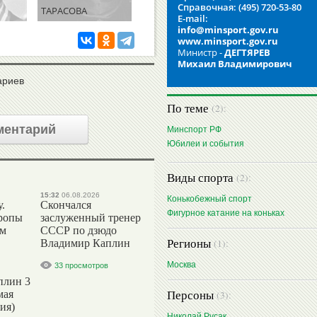
Справочная: (495) 720-53-80
ТАРАСОВА
E-mail:
info@minsport.gov.ru
www.minsport.gov.ru
Министр -
ДЕГТЯРЕВ
Михаил Владимирович
ариев
По теме
(2):
ментарий
Минспорт РФ
Юбилеи и события
Виды спорта
(2):
15:32
06.08.2026
Конькобежный спорт
.
Скончался
Фигурное катание на коньках
ропы
заслуженный тренер
ым
СССР по дзюдо
Регионы
(1):
Владимир Каплин
Москва
33 просмотров
плин 3
Персоны
мая
(3):
ия)
Николай Русак