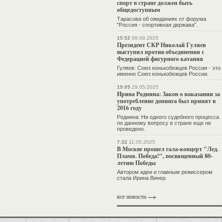
спорт в стране должен быть
общедоступным
Тарасова об ожиданиях от форума
"Россия - спортивная держава".
15:52
09.09.2025
Президент СКР Николай Гуляев
выступил против объединения с
Федерацией фигурного катания
Гуляев: Союз конькобежцев России - это
именно Союз конькобежцев России.
19:05
29.05.2025
Ирина Роднина: Закон о наказании за
употребление допинга был принят в
2016 году
Роднина: Ни одного судебного процесса
по данному вопросу в стране еще не
проведено.
7:32
11.05.2025
В Москве прошел гала-концерт "Лед.
Пламя. Победа!", посвященный 80-
летию Победы
Автором идеи и главным режиссером
стала Ирина Винер.
все новости