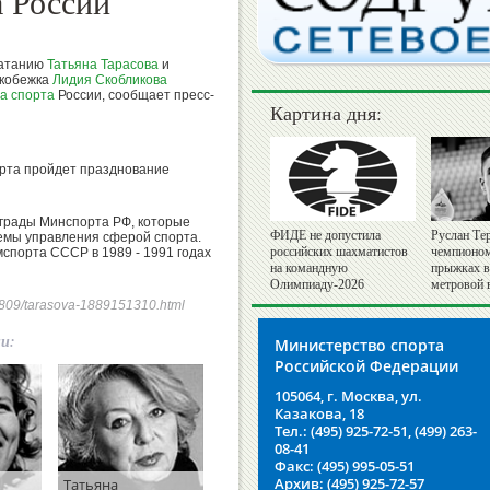
 России
катанию
Татьяна Тарасова
и
ькобежка
Лидия Скобликова
а спорта
России, сообщает пресс-
Картина дня:
орта пройдет празднование
аграды Минспорта РФ, которые
ФИДЕ не допустила
Руслан Те
емы управления сферой спорта.
российских шахматистов
чемпионом
мспорта СССР в 1989 - 1991 годах
на командную
прыжках в 
Олимпиаду-2026
метровой
230809/tarasova-1889151310.html
ии:
Министерство спорта
Российской Федерации
105064, г. Москва, ул.
Казакова, 18
Тел.: (495) 925-72-51, (499) 263-
08-41
Факс: (495) 995-05-51
Архив: (495) 925-72-57
Татьяна