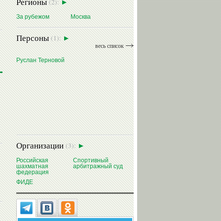
Регионы
(2):
За рубежом
Москва
Персоны
(1):
весь список
Руслан Терновой
Организации
(3):
Российская
Спортивный
шахматная
арбитражный суд
федерация
ФИДЕ