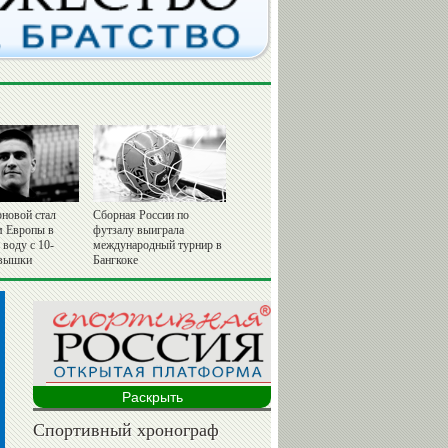
рновой стал
Сборная России по
 Европы в
футзалу выиграла
воду с 10-
международный турнир в
 вышки
Бангкоке
Раскрыть
Спортивный хронограф