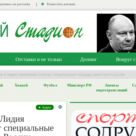
пишись на рассылку
Разместить рекламу
Отставки и не только
Допинг
Вокруг с
ва и лидия скобликова получат специальные награды минспорта россии
ый
Хоккей
Футбол
Минспорт РФ
Анонсы
Са
видеотрансляций
► Аудио
 Лидия
т специальные