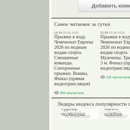
Добавить ком
Самое читаемое за сутки
18:25
05.08.2026
21:50
05.08.2026
Прыжки в воду.
Прыжки в воду
Чемпионат Европы
Чемпионат Ев
2026 по водным
2026 по водн
видам спорта.
видам спорта.
Смешанные
Мужчины. Тр
команды.
3 м. Финал (п
Синхронные
видеотрансляц
прыжки. Вышка.
205 просмотров
Финал (прямая
видеотрансляция)
669 просмотров
Лидеры индекса популярности 
Рудольф
Никита
ПОЛЯНСКИЙ
ШЛЕЙХЕР