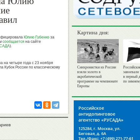
ла Юлию
ние
авил
Картина дня:
ифицировала
Юлию Губенко
за
ом
сообщается
на сайте
САДА
).
 на четыре года с 23 ноября
ла Кубок России по классическому
Синхронистки из России
Российски
взяли золото в
завоевали
акробатической
в первый 
программе на чемпионате
по зимнем
Европы
Российское
антидопинговое
агентство «РУСАДА»
ариев
125284, г. Москва, ул.
Беговая, д. 6А
Тел./Факс: +7 (499) 271-77-61