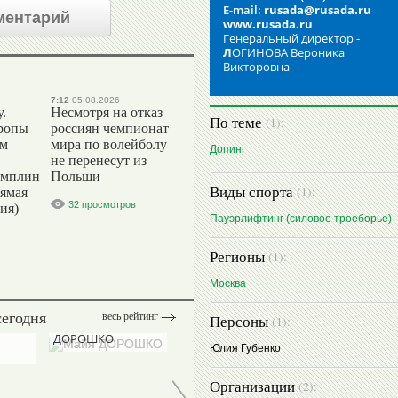
E-mail:
rusada@rusada.ru
ментарий
www.rusada.ru
Генеральный директор -
Л
ОГИНОВА Вероника
Викторовна
7:12
05.08.2026
.
Несмотря на отказ
По теме
(1):
ропы
россиян чемпионат
ым
мира по волейболу
Допинг
не перенесут из
амплин
Польши
Виды спорта
(1):
рямая
32 просмотров
ия)
Пауэрлифтинг (силовое троеборье)
Регионы
(1):
Москва
сегодня
весь рейтинг
Персоны
Майя
(1):
Руслан
ДОРОШКО
Юлия Губенко
ТЕРНОВОЙ
Организации
(2):