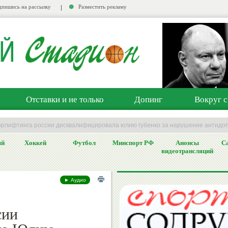
пишись на рассылку
Разместить рекламу
Отставки и не только
Допинг
Вокруг с
рлифтинга россии дисквалифицировала юлию губенко за нарушение антидо
ый
Хоккей
Футбол
Минспорт РФ
Анонсы
Са
видеотрансляций
► Аудио
сии