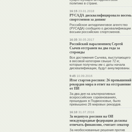
политике в стране.
16:15
23.01.2018
РУСАДА дисквалифицировало восемь
спортсменов за допинг
Российское антидопинговое агентство
(РУСАДА) сообщило о дисквалификации
восьми российских спортсменов.
16:35
30.05.2017
Российский паралимпиец Сергей
Сычев отстранен на два года за
стероиды
Все достижения Сычева, выступающего
в весовой категории свыше 72 кг,
которые получены им с даты начала
дисквалификации, будут аннулированы.
9:45
10.09.2016
Итог стартов россиян: 26 превышений
рекордов мира в ответ на отстранение
от ПИ
За два дня на альтернативных
всероссийских соревнованиях,
прошедших в Подмосковье, было
превышено 26 мировых рекордов.
16:10
31.07.2016
За недопуск россиян на ОИ
международные федерации должны
отвечать финансово, считает сенатор
За необоснованные решения против