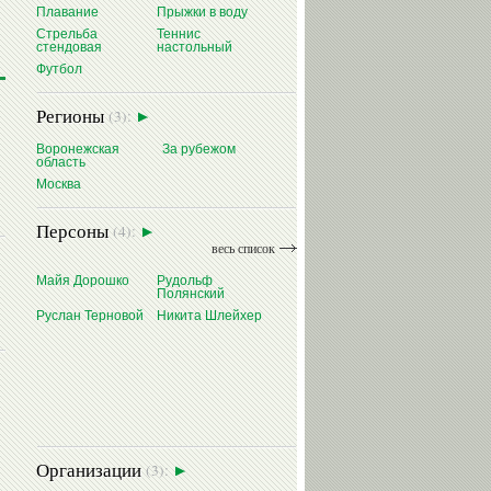
Плавание
Прыжки в воду
Стрельба
Теннис
стендовая
настольный
Футбол
Регионы
(3):
Воронежская
За рубежом
область
Москва
Персоны
(4):
весь список
Майя Дорошко
Рудольф
Полянский
Руслан Терновой
Никита Шлейхер
Организации
(3):