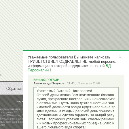
Уважаемые пользователи Вы можете написать
ПРИВЕТСТВИЕ/ПОЗДРАВЛЕНИЕ любой персоне,
информация о которой содержится в нашей
БД
Персоналий
!
Виталий ЛОГВИН
Александр Петухов
|
11:41
, 02 августа 2026 |
Обратная связь
Уважаемый Виталий Николаевич!
От всей души желаю Вам неизменного благопо
лучия, прекрасного настроения и неиссякаемог
Разработка и поддержка
ООО "Стадион"
о оптимизма. Пусть Ваша деятельность на зан
имаемой должности всегда будет наполнена яр
остранения публикаций
кими идеями, а каждый рабочий день приносит
а в формате RSS
вдохновение и чувство гордости за общий резу
itter
,
ВКонтакте
,
Google+
be (два раза в день)
льтат. Творческих успехов Вам, смелых решени
m.ru (два раза в день)
й и новых профессиональных побед на благо н
екса
ашего любимого вида спорта!