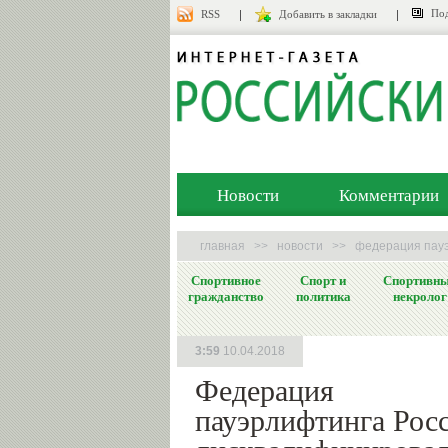
Под
RSS
Добавить в закладки
Новости
Комментарии
главная
>>
новости
>>
федерация пауэ
Спортивное
Спорт и
Спортивн
гражданство
политика
некролог
3:59
10.04.2018
Федерация
пауэрлифтинга Рос