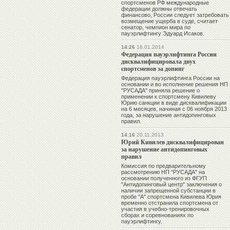
спортсменов РФ международные
федерации должны отвечать
финансово, России следует затребовать
возмещение ущерба в суде, считает
сенатор, чемпион мира по
пауэрлифтингу Эдуард Исаков.
14:26
16.01.2014
Федерация пауэрлифтинга России
дисквалифицировала двух
спортсменов за допинг
Федерация пауэрлифтинга России на
основании и во исполнение решения НП
"РУСАДА" приняла решение о
применении к спортсмену
Кивилеву
Юрию
санкции в виде дисквалификации
на 6 месяцев, начиная с 06 ноября 2013
года, за нарушение антидопинговых
правил.
14:16
20.11.2013
Юрий Кивилев дисквалифицирован
за нарушение антидопинговых
правил
Комиссия по предварительному
рассмотрению НП "РУСАДА" на
основании полученного из ФГУП
"Антидопинговый центр" заключения о
наличии запрещенной субстанции в
пробе "А" спортсмена
Кивилева Юрия
временно отстранила спортсмена от
участия в учебно-тренировочных
сборах и соревнованиях по
пауэрлифтингу.