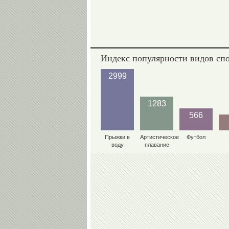
Индекс популярности видов сп
2999
1283
566
Прыжки в
Артистическое
Футбол
воду
плавание