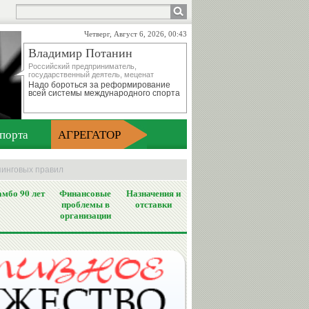
Четверг, Август 6, 2026, 00:43
Владимир Потанин
Российский предприниматель,
государственный деятель, меценат
Надо бороться за реформирование
всей системы международного спорта
порта
АГРЕГАТОР
пинговых правил
мбо 90 лет
Финансовые
Назначения и
проблемы в
отставки
организации