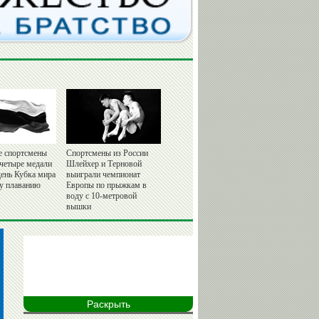
е спортсмены
Спортсмены из России
 четыре медали
Шлейхер и Терновой
день Кубка мира
выиграли чемпионат
у плаванию
Европы по прыжкам в
воду с 10-метровой
вышки
Раскрыть