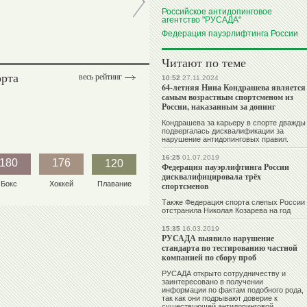
Российское антидопинговое
агентство "РУСАДА"
Федерация пауэрлифтинга России
Читают по теме
орта
весь рейтинг
10:52
27.11.2024
64-летняя Нина Кондрашева является
самым возрастным спортсменом из
России, наказанным за допинг
Кондрашева за карьеру в спорте дважды
подвергалась дисквалификации за
нарушение антидопинговых правил.
16:25
01.07.2019
180
176
120
Федерация пауэрлифтинга России
дисквалифицировала трёх
Бокс
Хоккей
Плавание
спортсменов
Также Федерация спорта слепых России
отстранила Николая Козарева на год
15:35
16.03.2019
РУСАДА выявило нарушение
стандарта по тестированию частной
компанией по сбору проб
РУСАДА открыто сотрудничеству и
заинтересовано в получении
информации по фактам подобного рода,
так как они подрывают доверие к
существующей антидопинговой