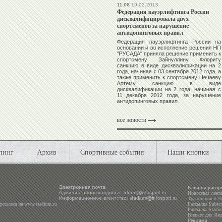
11:08
19.02.2013
Федерация пауэрлифтинга России
дисквалифицировала двух
спортсменов за нарушение
антидопинговых правил
Федерация пауэрлифтинга России на
основании и во исполнение решения НП
"РУСАДА" приняла решение применить к
спортсмену
Зайнуллину Флориту
санкцию в виде дисквалификации на 2
года, начиная с 03 сентября 2012 года, а
также применить к спортсмену
Нечаеву
Артему
санкцию в виде
дисквалификации на 2 года, начиная с
11 декабря 2012 года, за нарушение
антидопинговых правил.
все новости
пинг
Архив
Спортивные события
Наши кнопки
Каналы распр
Новостная лент
Трансляции в
Tw
ерссылка на
www.stadium.ru
Рассылка Subscri
Рассылка Stadiu
Виджет для Янд
Реклама