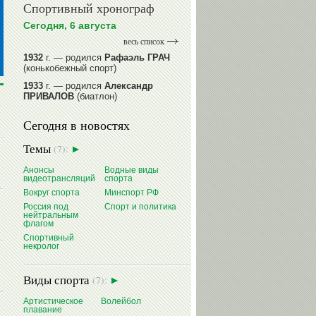
Спортивный хронограф
Сегодня, 6 августа
весь список
1932
г. — родился
Рафаэль ГРАЧ
(конькобежный спорт)
1933
г. — родился
Александр
ПРИВАЛОВ
(биатлон)
1939
г. — родился
Анатолий
Сегодня в новостях
ИОНОВ
(хоккей)
1939
г. — родился
Анатолий
Темы
(7):
ЦАРИК
(борьба вольная)
1946
Анонсы
г. — родился
Виктор
Водные виды
видеотрансляций
спорта
БАЖЕНОВ
(фехтование)
Вокруг спорта
Минспорт РФ
читать далее
Россия под
Спорт и политика
нейтральным
флагом
Спортивный
некролог
Виды спорта
(7):
Артистическое
Волейбол
плавание