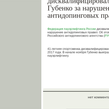
дисквалифицирова
Губенко за наруше
антидопинговых пр
Федерация пауэрлифтинга России
дисквал
нарушение антидопинговых правил. Об эт
Российского антидопингового агентства (
РУ
41-летняя спортсменка дисквалифицирована
2017 года. В начале ноября Губенко выигра
пауэрлифтингу.
нет коммент